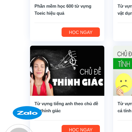
Phần mềm học 600 từ vựng
Từ vựn
Toeic hiệu quả
vật dụ
HỌC NGAY
Từ vựng tiếng anh theo chủ đề
Từ vựn
về thính giác
cá tính
HỌC NGAY