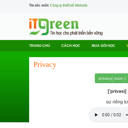
Tin tức mới:
Công ty thiết kế Website
TRANG CHỦ
CÁCH HỌC
MUA GÓI HỌC
Privacy
privacy( noun )
['privəsi]
sự riêng t