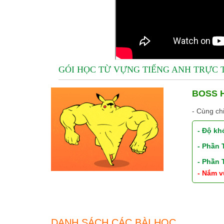
GÓI HỌC TỪ VỰNG TIẾNG ANH TRỰC
BOSS H
- Cùng ch
- Độ kh
- Phần
- Phần
- Nắm v
DANH SÁCH CÁC BÀI HỌC