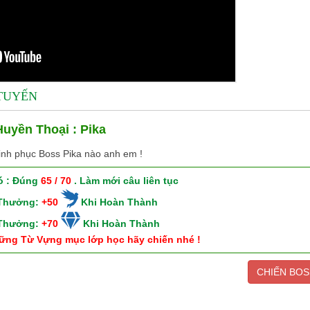
 TUYẾN
uyền Thoại : Pika
inh phục Boss Pika nào anh em !
ó : Đúng
65 / 70
. Làm mới câu liên tục
 Thưởng:
+50
Khi Hoàn Thành
 Thưởng:
+70
Khi Hoàn Thành
ững Từ Vựng mục lớp học hãy chiến nhé !
CHIẾN BOS