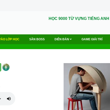
HỌC 9000 TỪ VỰNG TIẾNG ANH
VÀO LỚP HỌC
SĂN BOSS
DIỄN ĐÀN
GAME GIẢI TRÍ
ư