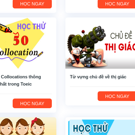
HỌC NGAY
HỌC NGAY
 Collocations thông
Từ vựng chủ đề về thị giác
hất trong Toeic
HỌC NGAY
HỌC NGAY