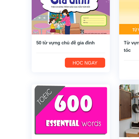
50 từ vựng chủ đề gia đình
Từ vựn
tóc
HỌC NGAY