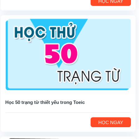
HỌC NGAY
Học 50 trạng từ thiết yếu trong Toeic
HỌC NGAY