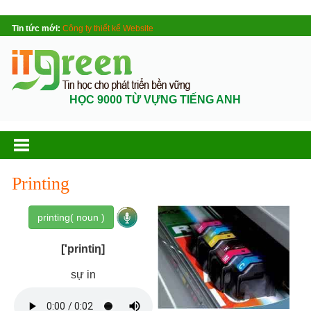
Tin tức mới:
Công ty thiết kế Website
HỌC 9000 TỪ VỰNG TIẾNG ANH
Printing
printing( noun )
['printiη]
sự in