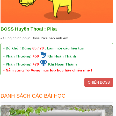
BOSS Huyền Thoại : Pika
- Cùng chinh phục Boss Pika nào anh em !
- Độ khó : Đúng
65 / 70
. Làm mới câu liên tục
- Phần Thưởng:
+50
Khi Hoàn Thành
- Phần Thưởng:
+70
Khi Hoàn Thành
- Nắm vững Từ Vựng mục lớp học hãy chiến nhé !
CHIẾN BOSS
DANH SÁCH CÁC BÀI HỌC