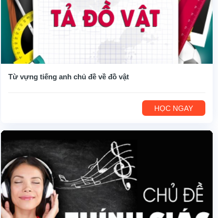
Từ vựng tiếng anh chủ đề về đồ vật
HỌC NGAY