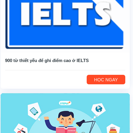
900 từ thiết yếu để ghi điểm cao ở IELTS
HỌC NGAY