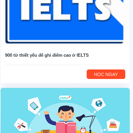
900 từ thiết yếu để ghi điểm cao ở IELTS
HỌC NGAY