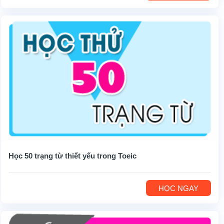
Học 50 trạng từ thiết yếu trong Toeic
HỌC NGAY