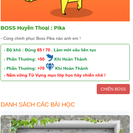
BOSS Huyền Thoại : Pika
- Cùng chinh phục Boss Pika nào anh em !
- Độ khó : Đúng
65 / 70
. Làm mới câu liên tục
- Phần Thưởng:
+50
Khi Hoàn Thành
- Phần Thưởng:
+70
Khi Hoàn Thành
- Nắm vững Từ Vựng mục lớp học hãy chiến nhé !
CHIẾN BOSS
DANH SÁCH CÁC BÀI HỌC