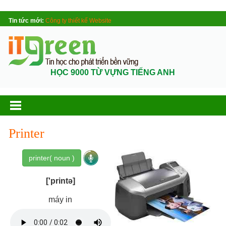
Tin tức mới:
Công ty thiết kế Website
HỌC 9000 TỪ VỰNG TIẾNG ANH
Printer
printer( noun )
['printə]
máy in