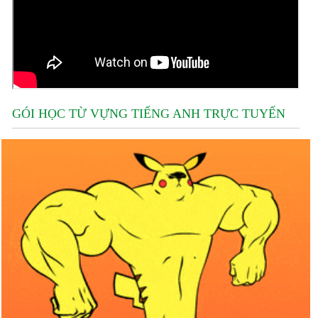
GÓI HỌC TỪ VỰNG TIẾNG ANH TRỰC TUYẾN