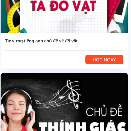
Từ vựng tiếng anh chủ đề về đồ vật
HỌC NGAY