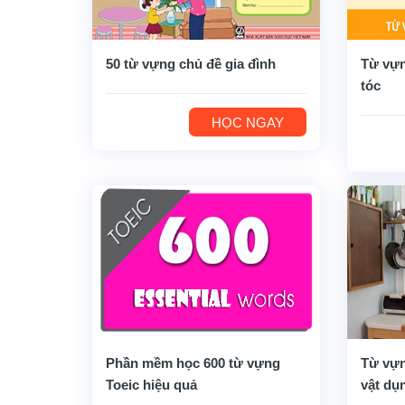
50 từ vựng chủ đề gia đình
Từ vựn
tóc
HỌC NGAY
Phần mềm học 600 từ vựng
Từ vựn
Toeic hiệu quả
vật dụ