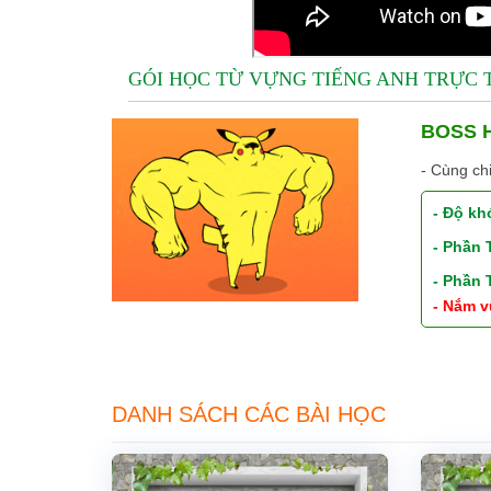
GÓI HỌC TỪ VỰNG TIẾNG ANH TRỰC
BOSS H
- Cùng ch
- Độ kh
- Phần
- Phần
- Nắm v
DANH SÁCH CÁC BÀI HỌC