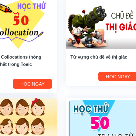
 Collocations thông
Từ vựng chủ đề về thị giác
hất trong Toeic
HỌC NGAY
HỌC NGAY