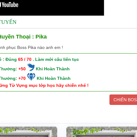
 TUYẾN
uyền Thoại : Pika
inh phục Boss Pika nào anh em !
ó : Đúng
65 / 70
. Làm mới câu liên tục
 Thưởng:
+50
Khi Hoàn Thành
 Thưởng:
+70
Khi Hoàn Thành
ững Từ Vựng mục lớp học hãy chiến nhé !
CHIẾN BOS