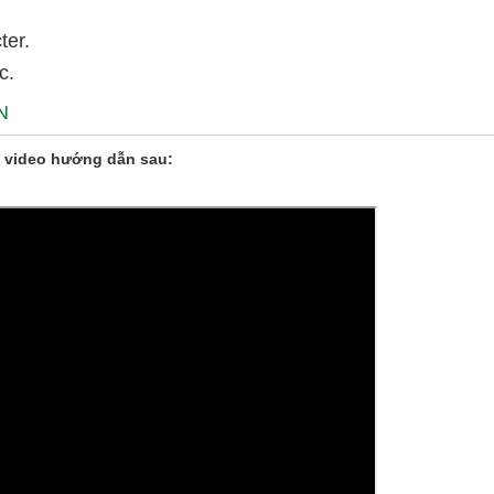
ter.
c.
N
 video hướng dẫn sau: