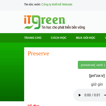
Tin tức mới:
Công ty thiết kế Website
TRANG CHỦ
CÁCH HỌC
MUA GÓI HỌC
Preserve
preserve( verb )
[pri'zə:v]
giữ gìn