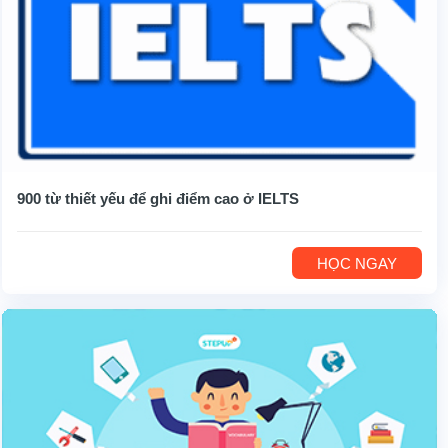
900 từ thiết yếu để ghi điểm cao ở IELTS
HỌC NGAY