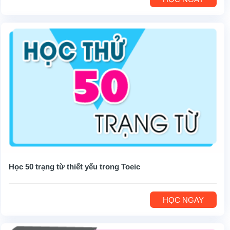
Học 50 trạng từ thiết yếu trong Toeic
HỌC NGAY