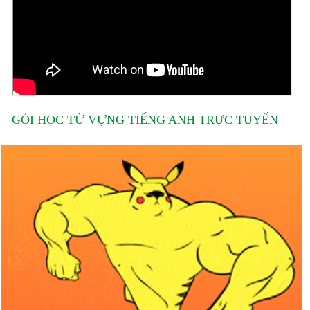
GÓI HỌC TỪ VỰNG TIẾNG ANH TRỰC TUYẾN