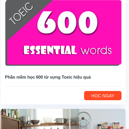
Phần mềm học 600 từ vựng Toeic hiệu quả
HỌC NGAY