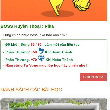
BOSS Huyền Thoại : Pika
- Cùng chinh phục Boss Pika nào anh em !
- Độ khó : Đúng
65 / 70
. Làm mới câu liên tục
- Phần Thưởng:
+50
Khi Hoàn Thành
- Phần Thưởng:
+70
Khi Hoàn Thành
- Nắm vững Từ Vựng mục lớp học hãy chiến nhé !
CHIẾN BOSS
DANH SÁCH CÁC BÀI HỌC