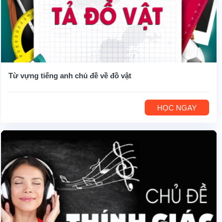
Từ vựng tiếng anh chủ đề về đồ vật
HỌC NGAY