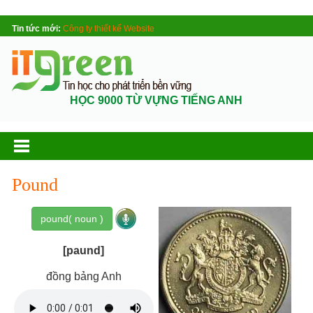
Tin tức mới:
Công ty thiết kế Website
HỌC 9000 TỪ VỰNG TIẾNG ANH
Pound
pound( noun )
[paund]
đồng bảng Anh