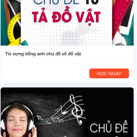
Từ vựng tiếng anh chủ đề về đồ vật
HỌC NGAY