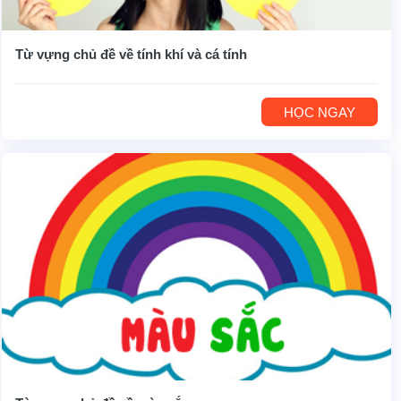
Từ vựng chủ đề về tính khí và cá tính
HỌC NGAY