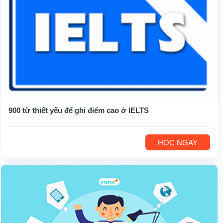
900 từ thiết yếu để ghi điểm cao ở IELTS
HỌC NGAY