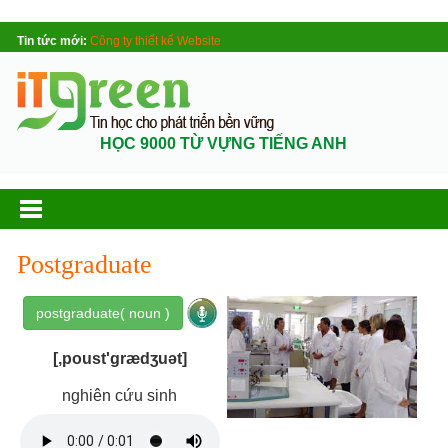
Tin tức mới:
Công ty thiết kế Website
HỌC 9000 TỪ VỰNG TIẾNG ANH
Postgraduate
postgraduate( noun )
[,poust'grædʒuət]
nghiên cứu sinh