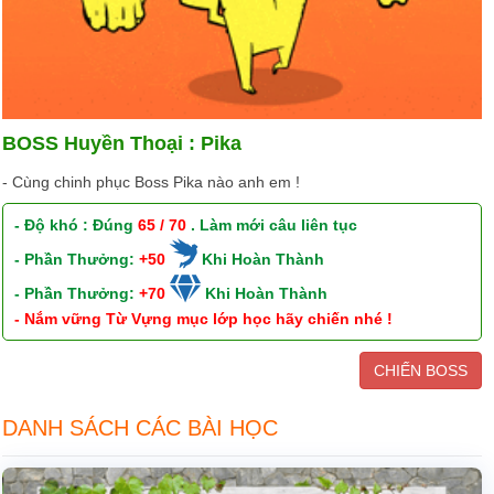
BOSS Huyền Thoại : Pika
- Cùng chinh phục Boss Pika nào anh em !
- Độ khó : Đúng
65 / 70
. Làm mới câu liên tục
- Phần Thưởng:
+50
Khi Hoàn Thành
- Phần Thưởng:
+70
Khi Hoàn Thành
- Nắm vững Từ Vựng mục lớp học hãy chiến nhé !
CHIẾN BOSS
DANH SÁCH CÁC BÀI HỌC