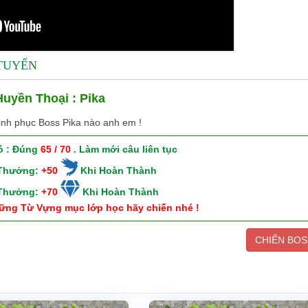
 TUYẾN
uyền Thoại : Pika
inh phục Boss Pika nào anh em !
ó : Đúng
65 / 70
. Làm mới câu liên tục
 Thưởng:
+50
Khi Hoàn Thành
 Thưởng:
+70
Khi Hoàn Thành
ững Từ Vựng mục lớp học hãy chiến nhé !
CHIẾN BOS