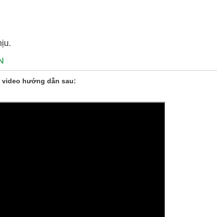
ịu.
N
 video hướng dẫn sau: