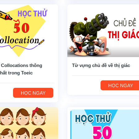
 Collocations thông
Từ vựng chủ đề về thị giác
hất trong Toeic
HỌC NGAY
HỌC NGAY