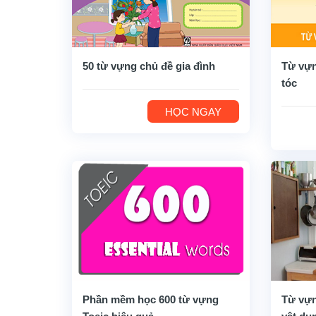
50 từ vựng chủ đề gia đình
Từ vựn
tóc
HỌC NGAY
Phần mềm học 600 từ vựng
Từ vựn