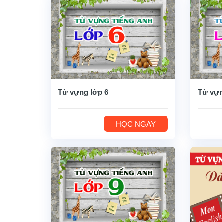
Từ vựng lớp 6
Từ vựn
HỌC NGAY