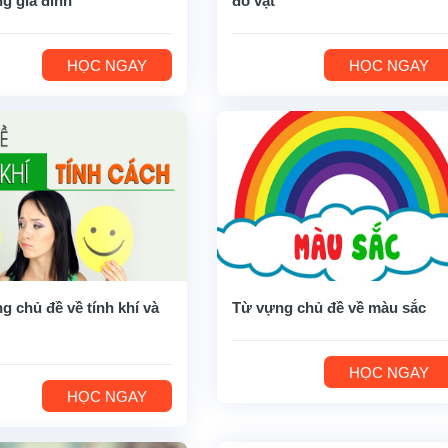
ng gia đình
đồ vật
HỌC NGAY
HỌC NGAY
g chủ đề về tính khí và
Từ vựng chủ đề về màu sắc
HỌC NGAY
HỌC NGAY