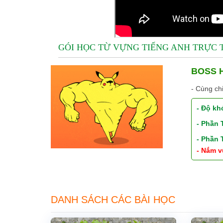
GÓI HỌC TỪ VỰNG TIẾNG ANH TRỰC
BOSS H
- Cùng ch
- Độ kh
- Phần
- Phần
- Nắm v
DANH SÁCH CÁC BÀI HỌC