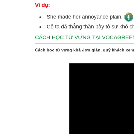
Ví dụ:
She made her annoyance plain.
Cô ta đã thẳng thắn bày tỏ sự khó ch
CÁCH HỌC TỪ VỰNG TẠI VOCAGREE
Cách học từ vựng khá đơn giản, quý khách xem