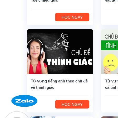
Toeic hiệu quả
vật dụ
HỌC NGAY
Từ vựng tiếng anh theo chủ đề
Từ vựn
về thính giác
cá tính
HỌC NGAY