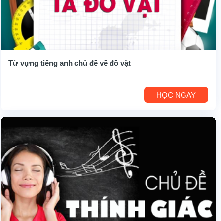
Từ vựng tiếng anh chủ đề về đồ vật
HỌC NGAY