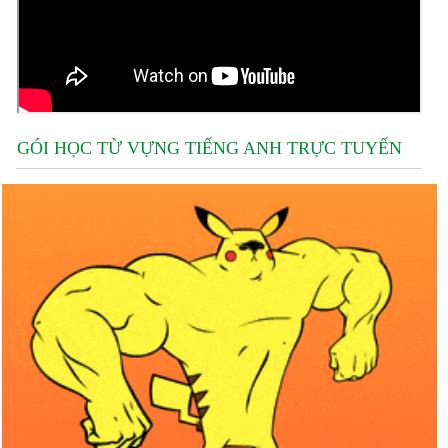
GÓI HỌC TỪ VỰNG TIẾNG ANH TRỰC TUYẾN