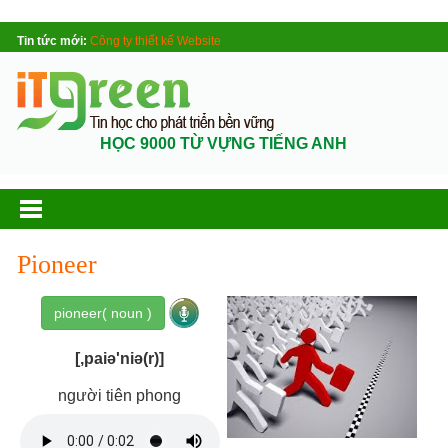
Tin tức mới:
Công ty thiết kế Website
HỌC 9000 TỪ VỰNG TIẾNG ANH
Pioneer
pioneer( noun )
[,paiə'niə(r)]
người tiên phong