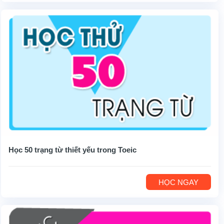
Học 50 trạng từ thiết yếu trong Toeic
HỌC NGAY