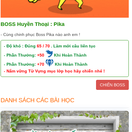
BOSS Huyền Thoại : Pika
- Cùng chinh phục Boss Pika nào anh em !
- Độ khó : Đúng
65 / 70
. Làm mới câu liên tục
- Phần Thưởng:
+50
Khi Hoàn Thành
- Phần Thưởng:
+70
Khi Hoàn Thành
- Nắm vững Từ Vựng mục lớp học hãy chiến nhé !
CHIẾN BOSS
DANH SÁCH CÁC BÀI HỌC