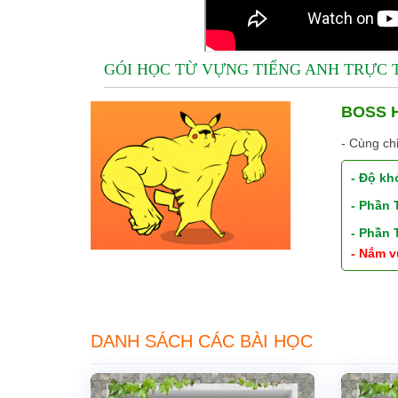
GÓI HỌC TỪ VỰNG TIẾNG ANH TRỰC
BOSS H
- Cùng ch
- Độ kh
- Phần
- Phần
- Nắm v
DANH SÁCH CÁC BÀI HỌC