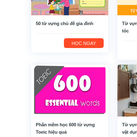
50 từ vựng chủ đề gia đình
Từ vựn
tóc
HỌC NGAY
Phần mềm học 600 từ vựng
Từ vựn
Toeic hiệu quả
vật dụ