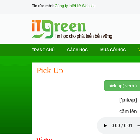
Tin tức mới:
Công ty thiết kế Website
TRANG CHỦ
CÁCH HỌC
MUA GÓI HỌC
Pick Up
pick up( verb )
['pikʌp]
cầm lên