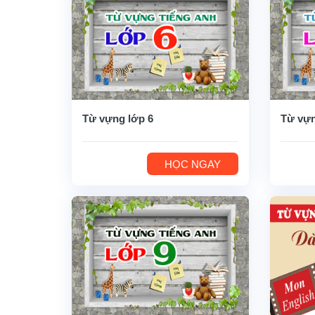
Từ vựng lớp 6
Từ vựn
HỌC NGAY