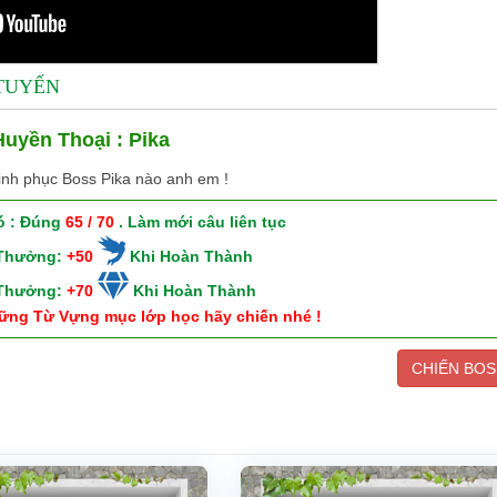
 TUYẾN
uyền Thoại : Pika
inh phục Boss Pika nào anh em !
ó : Đúng
65 / 70
. Làm mới câu liên tục
 Thưởng:
+50
Khi Hoàn Thành
 Thưởng:
+70
Khi Hoàn Thành
ững Từ Vựng mục lớp học hãy chiến nhé !
CHIẾN BOS