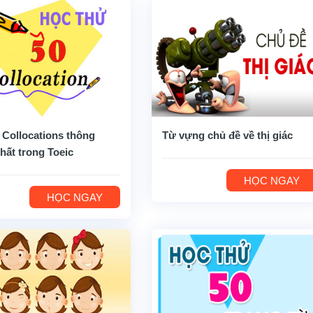
 Collocations thông
Từ vựng chủ đề về thị giác
hất trong Toeic
HỌC NGAY
HỌC NGAY