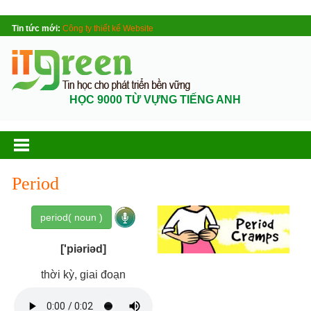
Tin tức mới:
Công ty thiết kế Website
HỌC 9000 TỪ VỰNG TIẾNG ANH
Period
period( noun )
['piəriəd]
thời kỳ, giai đoạn