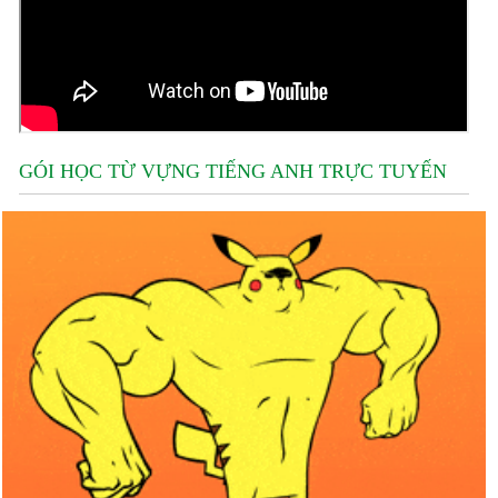
GÓI HỌC TỪ VỰNG TIẾNG ANH TRỰC TUYẾN