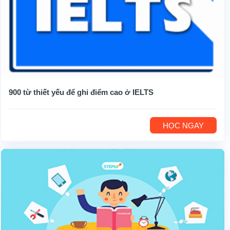
900 từ thiết yếu để ghi điểm cao ở IELTS
HỌC NGAY