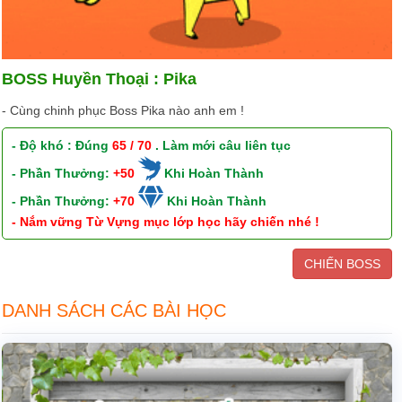
BOSS Huyền Thoại : Pika
- Cùng chinh phục Boss Pika nào anh em !
- Độ khó : Đúng
65 / 70
. Làm mới câu liên tục
- Phần Thưởng:
+50
Khi Hoàn Thành
- Phần Thưởng:
+70
Khi Hoàn Thành
- Nắm vững Từ Vựng mục lớp học hãy chiến nhé !
CHIẾN BOSS
DANH SÁCH CÁC BÀI HỌC