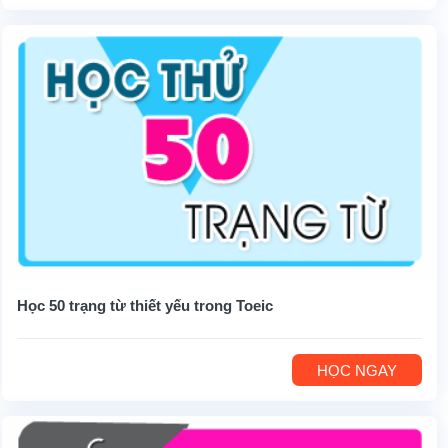
Học 50 trạng từ thiết yếu trong Toeic
HỌC NGAY