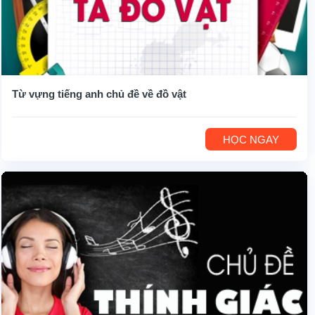
Từ vựng tiếng anh chủ đề về đồ vật
HỌC NGAY