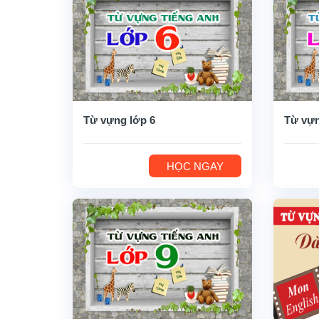
Từ vựng lớp 6
Từ vựn
HỌC NGAY