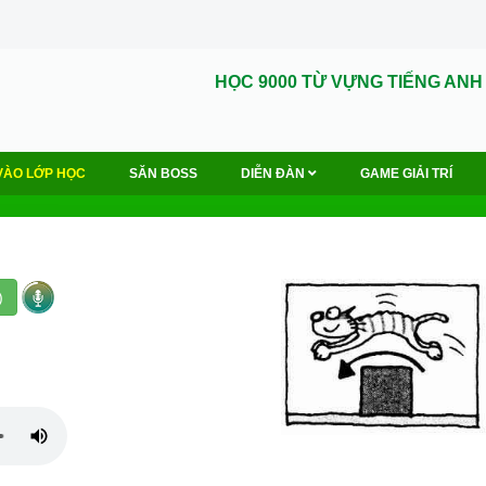
HỌC 9000 TỪ VỰNG TIẾNG ANH
VÀO LỚP HỌC
SĂN BOSS
DIỄN ĐÀN
GAME GIẢI TRÍ
)