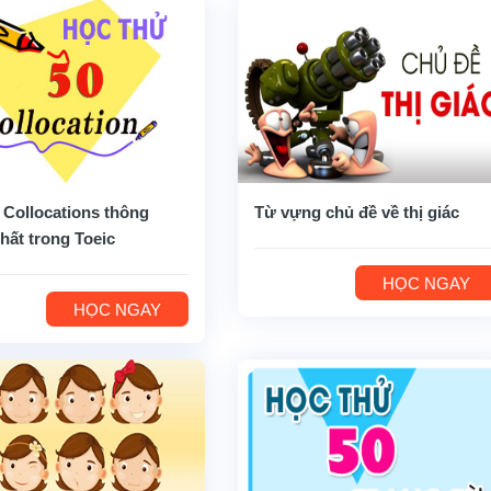
 Collocations thông
Từ vựng chủ đề về thị giác
hất trong Toeic
HỌC NGAY
HỌC NGAY