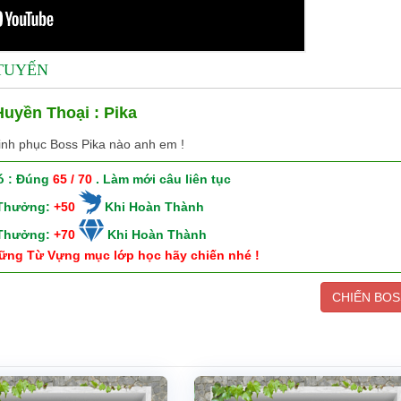
 TUYẾN
uyền Thoại : Pika
inh phục Boss Pika nào anh em !
ó : Đúng
65 / 70
. Làm mới câu liên tục
 Thưởng:
+50
Khi Hoàn Thành
 Thưởng:
+70
Khi Hoàn Thành
ững Từ Vựng mục lớp học hãy chiến nhé !
CHIẾN BOS