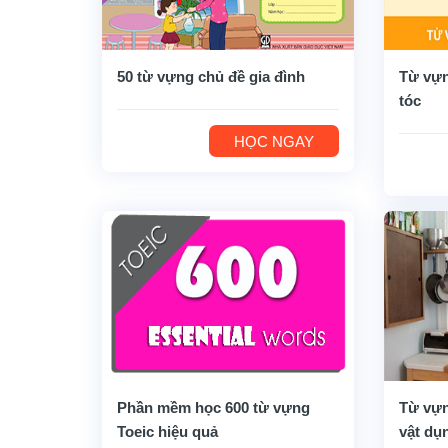
50 từ vựng chủ đề gia đình
Từ vựn
tóc
HỌC NGAY
Phần mềm học 600 từ vựng
Từ vựn
Toeic hiệu quả
vật dụ