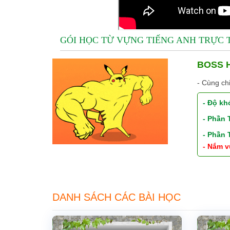
GÓI HỌC TỪ VỰNG TIẾNG ANH TRỰC
BOSS H
- Cùng ch
- Độ kh
- Phần
- Phần
- Nắm v
DANH SÁCH CÁC BÀI HỌC