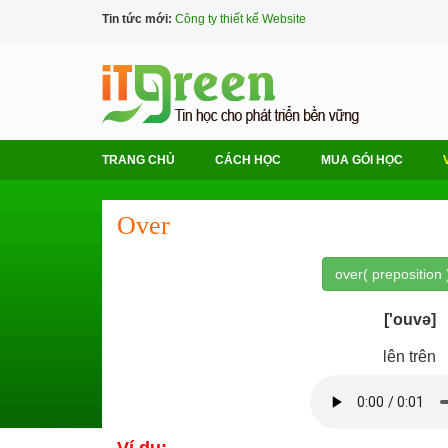
Tin tức mới:
Công ty thiết kế Website
TRANG CHỦ
CÁCH HỌC
MUA GÓI HỌC
Over
over( preposition 
['ouvə]
lên trên