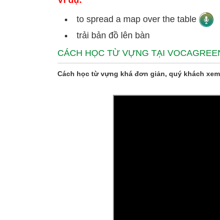
Ví dụ:
to spread a map over the table
trải bản đồ lên bàn
CÁCH HỌC TỪ VỰNG TẠI VOCAGREE
Cách học từ vựng khá đơn giản, quý khách xem