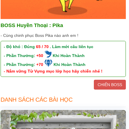
BOSS Huyền Thoại : Pika
- Cùng chinh phục Boss Pika nào anh em !
- Độ khó : Đúng
65 / 70
. Làm mới câu liên tục
- Phần Thưởng:
+50
Khi Hoàn Thành
- Phần Thưởng:
+70
Khi Hoàn Thành
- Nắm vững Từ Vựng mục lớp học hãy chiến nhé !
CHIẾN BOSS
DANH SÁCH CÁC BÀI HỌC