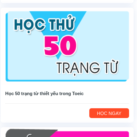
Học 50 trạng từ thiết yếu trong Toeic
HỌC NGAY