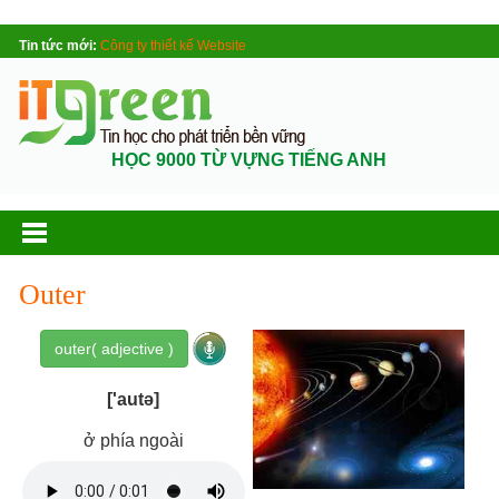
Tin tức mới:
Công ty thiết kế Website
HỌC 9000 TỪ VỰNG TIẾNG ANH
Outer
outer( adjective )
['autə]
ở phía ngoài