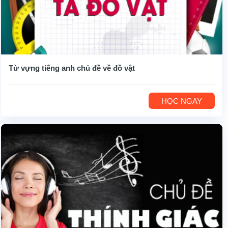
Từ vựng tiếng anh chủ đề về đồ vật
HỌC NGAY