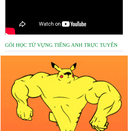
GÓI HỌC TỪ VỰNG TIẾNG ANH TRỰC TUYẾN