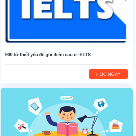
900 từ thiết yếu để ghi điểm cao ở IELTS
HỌC NGAY