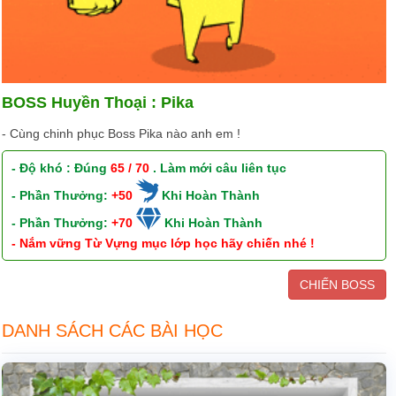
BOSS Huyền Thoại : Pika
- Cùng chinh phục Boss Pika nào anh em !
- Độ khó : Đúng
65 / 70
. Làm mới câu liên tục
- Phần Thưởng:
+50
Khi Hoàn Thành
- Phần Thưởng:
+70
Khi Hoàn Thành
- Nắm vững Từ Vựng mục lớp học hãy chiến nhé !
CHIẾN BOSS
DANH SÁCH CÁC BÀI HỌC