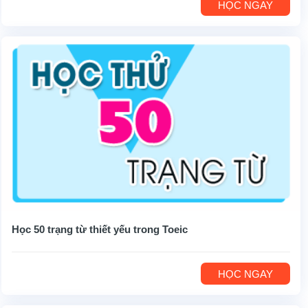
HỌC NGAY
Học 50 trạng từ thiết yếu trong Toeic
HỌC NGAY