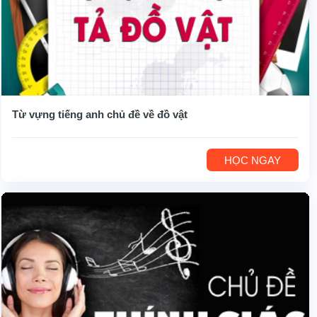
Từ vựng tiếng anh chủ đề về đồ vật
HỌC NGAY