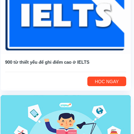
900 từ thiết yếu để ghi điểm cao ở IELTS
HỌC NGAY