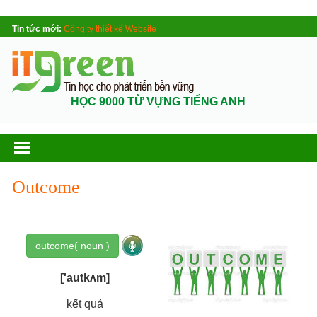
Tin tức mới:
Công ty thiết kế Website
HỌC 9000 TỪ VỰNG TIẾNG ANH
Outcome
outcome( noun )
['autkʌm]
kết quả