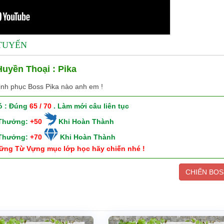
 TUYẾN
uyền Thoại : Pika
inh phục Boss Pika nào anh em !
ó : Đúng
65 / 70
. Làm mới câu liên tục
 Thưởng:
+50
Khi Hoàn Thành
 Thưởng:
+70
Khi Hoàn Thành
ững Từ Vựng mục lớp học hãy chiến nhé !
CHIẾN BOS