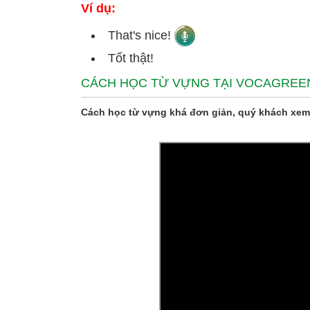
Ví dụ:
That's nice!
Tốt thật!
CÁCH HỌC TỪ VỰNG TẠI VOCAGREE
Cách học từ vựng khá đơn giản, quý khách xem