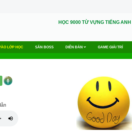
HỌC 9000 TỪ VỰNG TIẾNG ANH
VÀO LỚP HỌC
SĂN BOSS
DIỄN ĐÀN
GAME GIẢI TRÍ
 dẫn