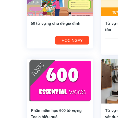
50 từ vựng chủ đề gia đình
Từ vựn
tóc
HỌC NGAY
Phần mềm học 600 từ vựng
Từ vựn
Toeic hiệu quả
vật dụ