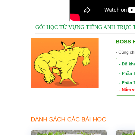
GÓI HỌC TỪ VỰNG TIẾNG ANH TRỰC
BOSS H
- Cùng ch
- Độ kh
- Phần
- Phần
- Nắm v
DANH SÁCH CÁC BÀI HỌC