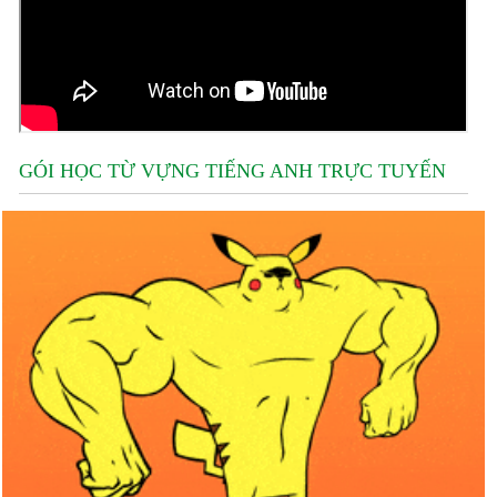
GÓI HỌC TỪ VỰNG TIẾNG ANH TRỰC TUYẾN