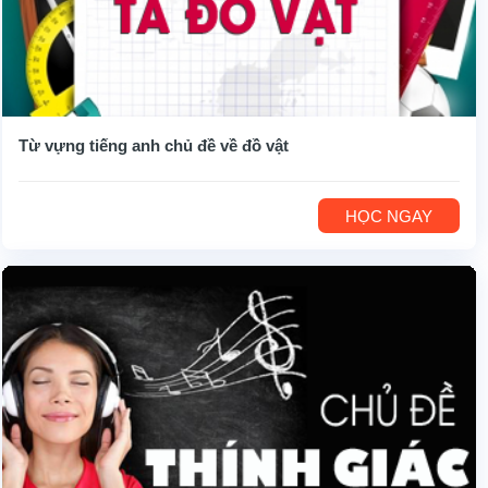
Từ vựng tiếng anh chủ đề về đồ vật
HỌC NGAY