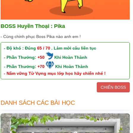
BOSS Huyền Thoại : Pika
- Cùng chinh phục Boss Pika nào anh em !
- Độ khó : Đúng
65 / 70
. Làm mới câu liên tục
- Phần Thưởng:
+50
Khi Hoàn Thành
- Phần Thưởng:
+70
Khi Hoàn Thành
- Nắm vững Từ Vựng mục lớp học hãy chiến nhé !
CHIẾN BOSS
DANH SÁCH CÁC BÀI HỌC