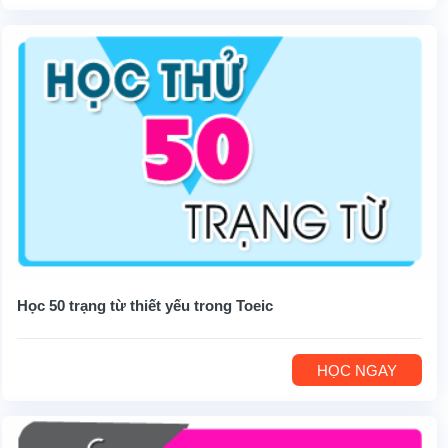
Học 50 trạng từ thiết yếu trong Toeic
HỌC NGAY