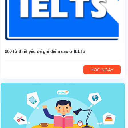
900 từ thiết yếu để ghi điểm cao ở IELTS
HỌC NGAY