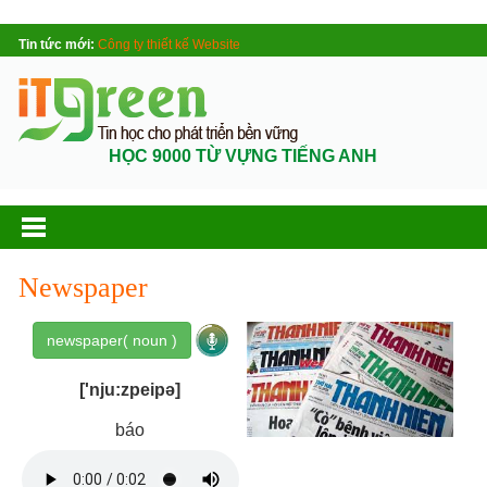
Tin tức mới:
Công ty thiết kế Website
HỌC 9000 TỪ VỰNG TIẾNG ANH
Newspaper
newspaper( noun )
['nju:zpeipə]
báo