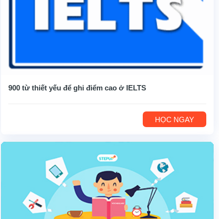
900 từ thiết yếu để ghi điểm cao ở IELTS
HỌC NGAY