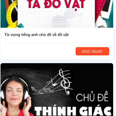
Từ vựng tiếng anh chủ đề về đồ vật
HỌC NGAY