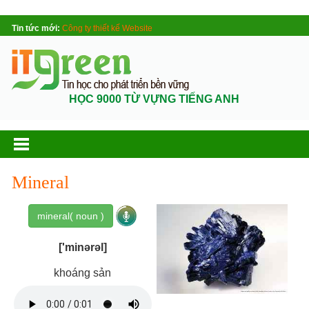
Tin tức mới:
Công ty thiết kế Website
HỌC 9000 TỪ VỰNG TIẾNG ANH
Mineral
mineral( noun )
['minərəl]
khoáng sản