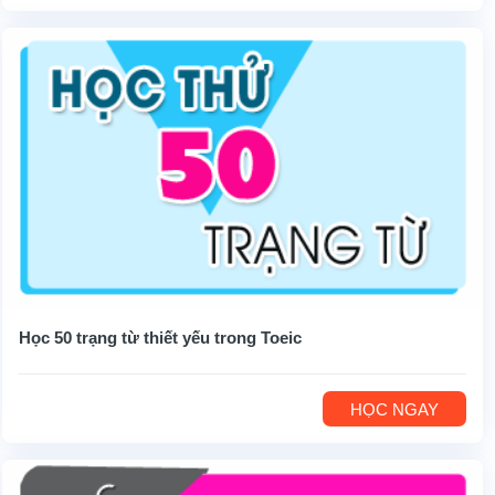
Học 50 trạng từ thiết yếu trong Toeic
HỌC NGAY