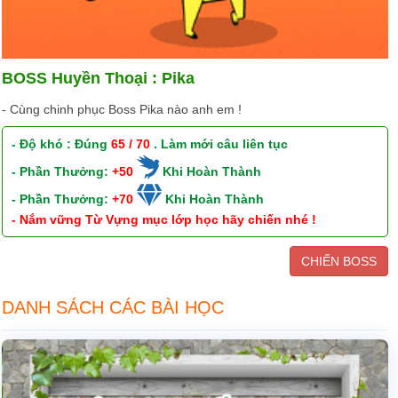
BOSS Huyền Thoại : Pika
- Cùng chinh phục Boss Pika nào anh em !
- Độ khó : Đúng
65 / 70
. Làm mới câu liên tục
- Phần Thưởng:
+50
Khi Hoàn Thành
- Phần Thưởng:
+70
Khi Hoàn Thành
- Nắm vững Từ Vựng mục lớp học hãy chiến nhé !
CHIẾN BOSS
DANH SÁCH CÁC BÀI HỌC