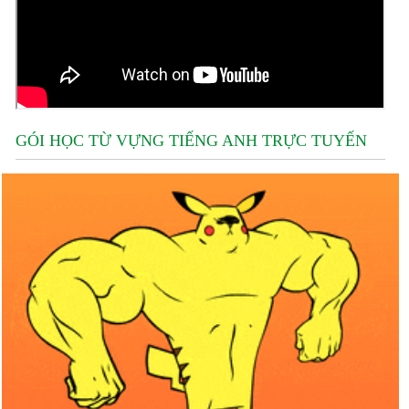
GÓI HỌC TỪ VỰNG TIẾNG ANH TRỰC TUYẾN