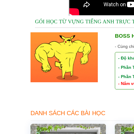
GÓI HỌC TỪ VỰNG TIẾNG ANH TRỰC
BOSS H
- Cùng ch
- Độ kh
- Phần
- Phần
- Nắm v
DANH SÁCH CÁC BÀI HỌC