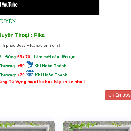
 TUYẾN
uyền Thoại : Pika
inh phục Boss Pika nào anh em !
ó : Đúng
65 / 70
. Làm mới câu liên tục
 Thưởng:
+50
Khi Hoàn Thành
 Thưởng:
+70
Khi Hoàn Thành
ững Từ Vựng mục lớp học hãy chiến nhé !
CHIẾN BOS