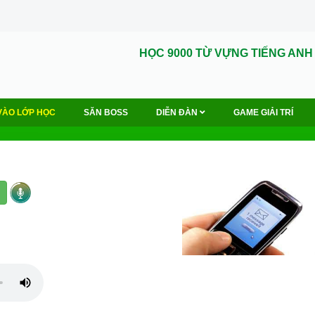
HỌC 9000 TỪ VỰNG TIẾNG ANH
VÀO LỚP HỌC
SĂN BOSS
DIỄN ĐÀN
GAME GIẢI TRÍ