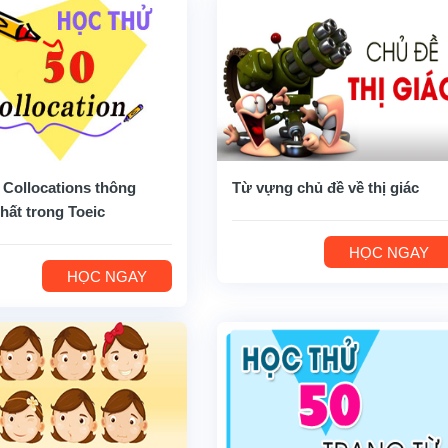
 Collocations thông
Từ vựng chủ đề về thị giác
hất trong Toeic
HỌC NGAY
HỌC NGAY