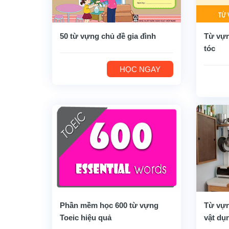
50 từ vựng chủ đề gia đình
Từ vựn
tóc
HỌC NGAY
Phần mềm học 600 từ vựng
Từ vựn
Toeic hiệu quả
vật dụ