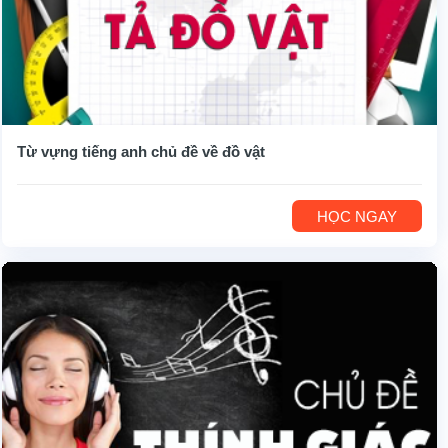
Từ vựng tiếng anh chủ đề về đồ vật
HỌC NGAY