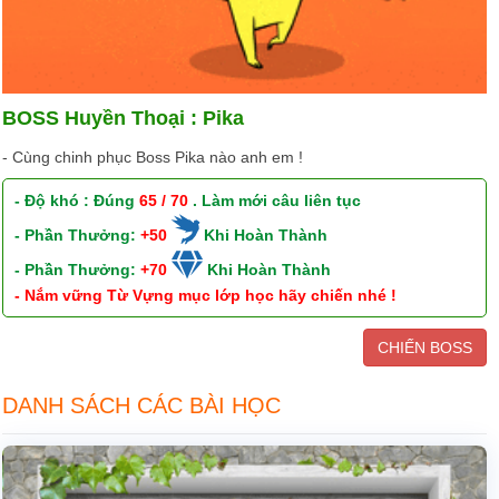
BOSS Huyền Thoại : Pika
- Cùng chinh phục Boss Pika nào anh em !
- Độ khó : Đúng
65 / 70
. Làm mới câu liên tục
- Phần Thưởng:
+50
Khi Hoàn Thành
- Phần Thưởng:
+70
Khi Hoàn Thành
- Nắm vững Từ Vựng mục lớp học hãy chiến nhé !
CHIẾN BOSS
DANH SÁCH CÁC BÀI HỌC