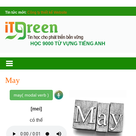
Tin tức mới:
Công ty thiết kế Website
HỌC 9000 TỪ VỰNG TIẾNG ANH
May
may( modal verb )
[mei]
có thể