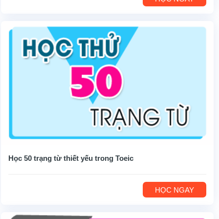
Học 50 trạng từ thiết yếu trong Toeic
HỌC NGAY