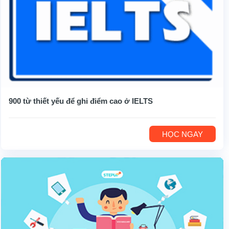
900 từ thiết yếu để ghi điểm cao ở IELTS
HỌC NGAY