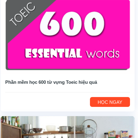
Phần mềm học 600 từ vựng Toeic hiệu quả
HỌC NGAY