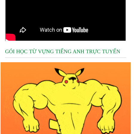
GÓI HỌC TỪ VỰNG TIẾNG ANH TRỰC TUYẾN