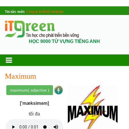
Tin tức mới:
Công ty thiết kế Website
HỌC 9000 TỪ VỰNG TIẾNG ANH
Maximum
maximum( adjective )
['mæksiməm]
tối đa