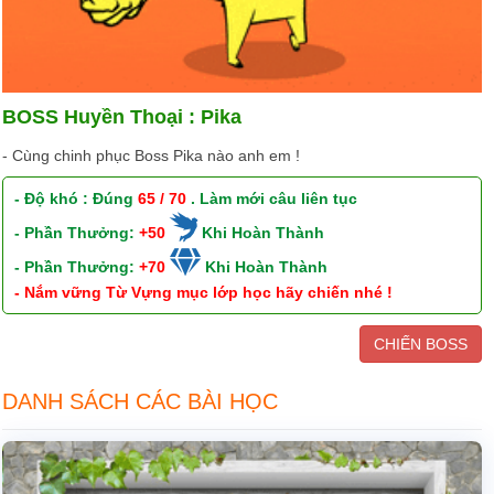
BOSS Huyền Thoại : Pika
- Cùng chinh phục Boss Pika nào anh em !
- Độ khó : Đúng
65 / 70
. Làm mới câu liên tục
- Phần Thưởng:
+50
Khi Hoàn Thành
- Phần Thưởng:
+70
Khi Hoàn Thành
- Nắm vững Từ Vựng mục lớp học hãy chiến nhé !
CHIẾN BOSS
DANH SÁCH CÁC BÀI HỌC