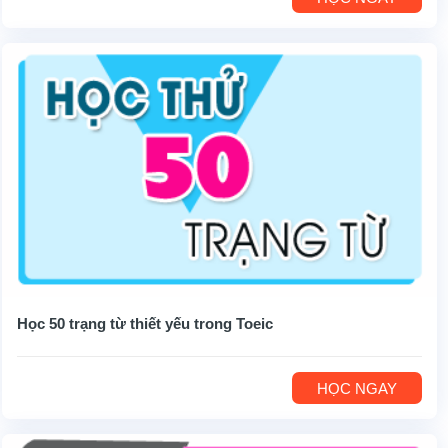
Học 50 trạng từ thiết yếu trong Toeic
HỌC NGAY