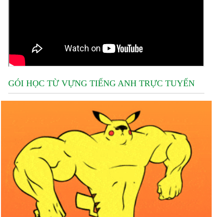
GÓI HỌC TỪ VỰNG TIẾNG ANH TRỰC TUYẾN