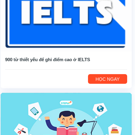
900 từ thiết yếu để ghi điểm cao ở IELTS
HỌC NGAY