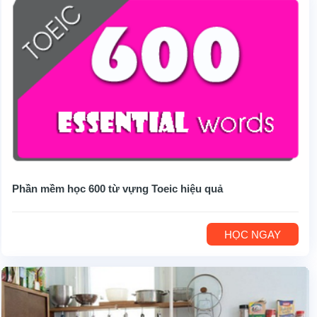
Phần mềm học 600 từ vựng Toeic hiệu quả
HỌC NGAY