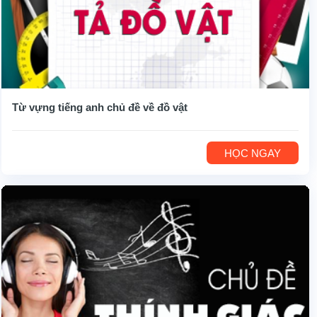
Từ vựng tiếng anh chủ đề về đồ vật
HỌC NGAY