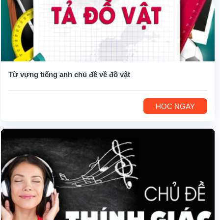
Từ vựng tiếng anh chủ đề về đồ vật
HỌC NGAY