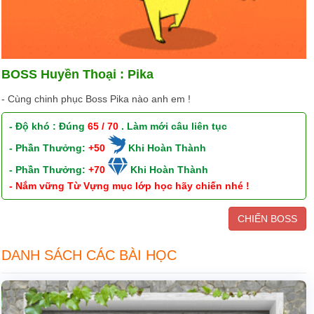
BOSS Huyền Thoại : Pika
- Cùng chinh phục Boss Pika nào anh em !
- Độ khó : Đúng
65 / 70
. Làm mới câu liên tục
- Phần Thưởng:
+50
Khi Hoàn Thành
- Phần Thưởng:
+70
Khi Hoàn Thành
- Nắm vững Từ Vựng mục lớp học hãy chiến nhé !
CHIẾN BOSS
DANH SÁCH CÁC BÀI HỌC