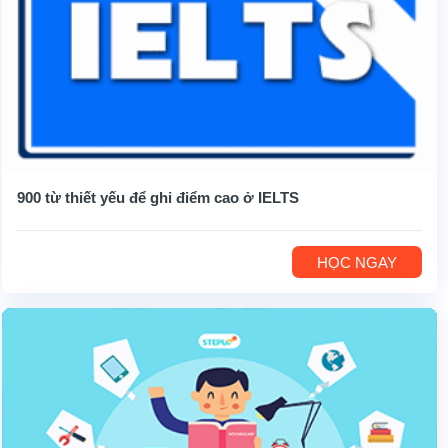
900 từ thiết yếu để ghi điểm cao ở IELTS
HỌC NGAY