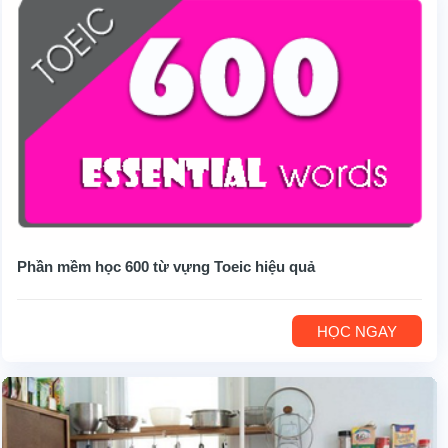
Phần mềm học 600 từ vựng Toeic hiệu quả
HỌC NGAY