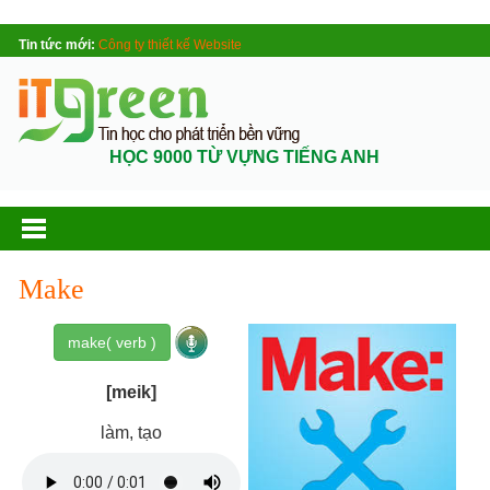
Tin tức mới:
Công ty thiết kế Website
HỌC 9000 TỪ VỰNG TIẾNG ANH
Make
make( verb )
[meik]
làm, tạo