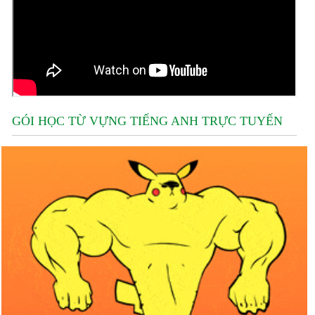
GÓI HỌC TỪ VỰNG TIẾNG ANH TRỰC TUYẾN