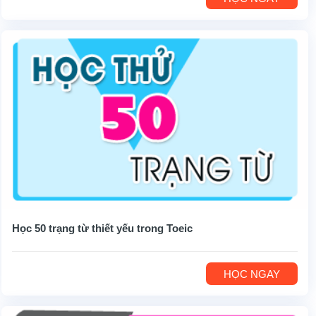
Học 50 trạng từ thiết yếu trong Toeic
HỌC NGAY