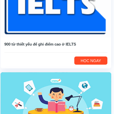
900 từ thiết yếu để ghi điểm cao ở IELTS
HỌC NGAY