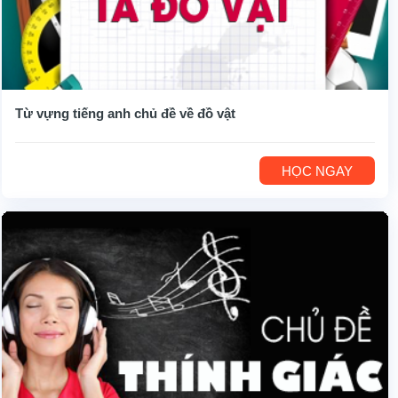
Từ vựng tiếng anh chủ đề về đồ vật
HỌC NGAY