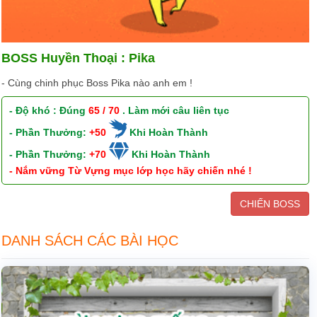
BOSS Huyền Thoại : Pika
- Cùng chinh phục Boss Pika nào anh em !
- Độ khó : Đúng
65 / 70
. Làm mới câu liên tục
- Phần Thưởng:
+50
Khi Hoàn Thành
- Phần Thưởng:
+70
Khi Hoàn Thành
- Nắm vững Từ Vựng mục lớp học hãy chiến nhé !
CHIẾN BOSS
DANH SÁCH CÁC BÀI HỌC