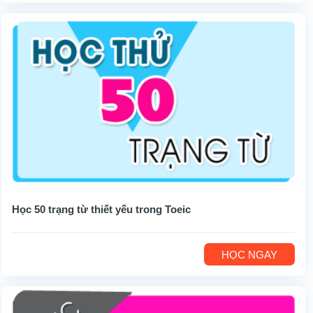
Học 50 trạng từ thiết yếu trong Toeic
HỌC NGAY