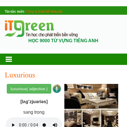
Tin tức mới:
Công ty thiết kế Website
HỌC 9000 TỪ VỰNG TIẾNG ANH
Luxurious
luxurious( adjective )
[lʌg'zjuəriəs]
sang trọng