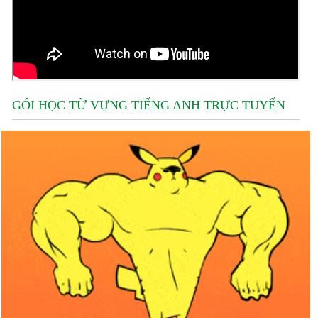
GÓI HỌC TỪ VỰNG TIẾNG ANH TRỰC TUYẾN