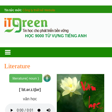
Tin tức mới:
Công ty thiết kế Website
HỌC 9000 TỪ VỰNG TIẾNG ANH
Literature
literature( noun )
[ˈlɪt.ər.ɪ.tʃər]
văn học