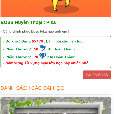
BOSS Huyền Thoại : Pika
- Cùng chinh phục Boss Pika nào anh em !
- Độ khó : Đúng
65 / 70
. Làm mới câu liên tục
- Phần Thưởng:
+50
Khi Hoàn Thành
- Phần Thưởng:
+70
Khi Hoàn Thành
- Nắm vững Từ Vựng mục lớp học hãy chiến nhé !
CHIẾN BOSS
DANH SÁCH CÁC BÀI HỌC