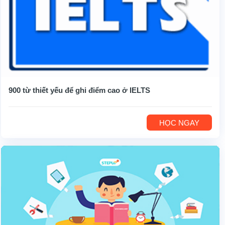
900 từ thiết yếu để ghi điểm cao ở IELTS
HỌC NGAY