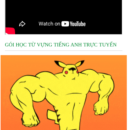
GÓI HỌC TỪ VỰNG TIẾNG ANH TRỰC TUYẾN