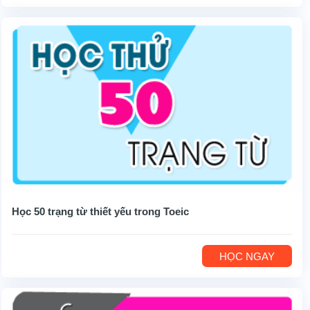
Học 50 trạng từ thiết yếu trong Toeic
HỌC NGAY