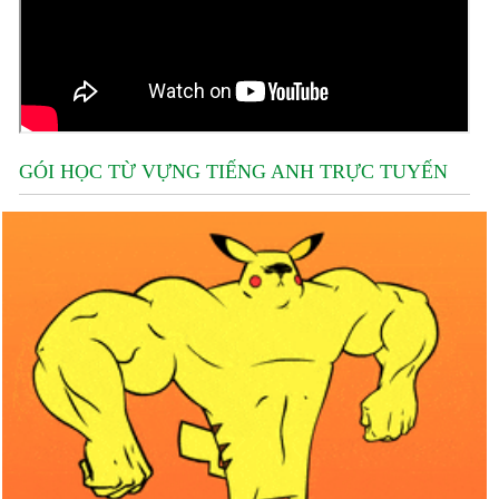
GÓI HỌC TỪ VỰNG TIẾNG ANH TRỰC TUYẾN