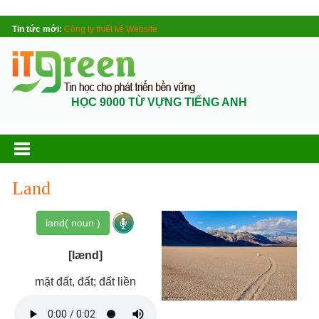
Tin tức mới:
Công ty thiết kế Website
HỌC 9000 TỪ VỰNG TIẾNG ANH
Land
land( noun )
[lænd]
mặt đất, đất; đất liền