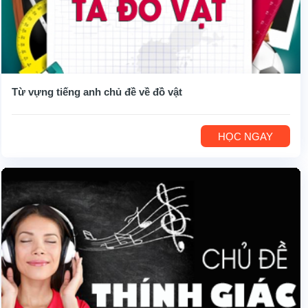
Từ vựng tiếng anh chủ đề về đồ vật
HỌC NGAY