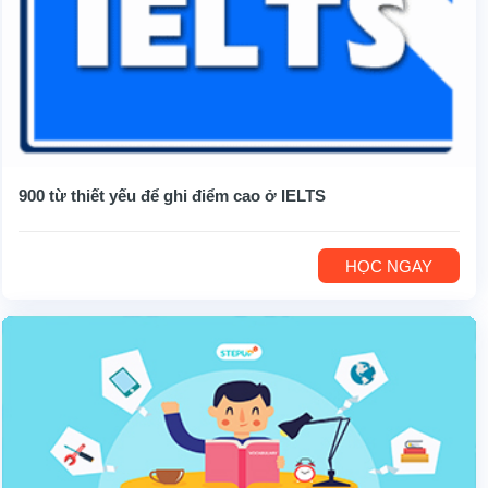
900 từ thiết yếu để ghi điểm cao ở IELTS
HỌC NGAY