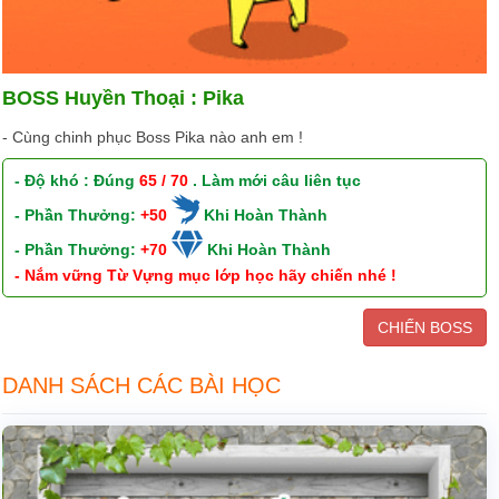
BOSS Huyền Thoại : Pika
- Cùng chinh phục Boss Pika nào anh em !
- Độ khó : Đúng
65 / 70
. Làm mới câu liên tục
- Phần Thưởng:
+50
Khi Hoàn Thành
- Phần Thưởng:
+70
Khi Hoàn Thành
- Nắm vững Từ Vựng mục lớp học hãy chiến nhé !
CHIẾN BOSS
DANH SÁCH CÁC BÀI HỌC