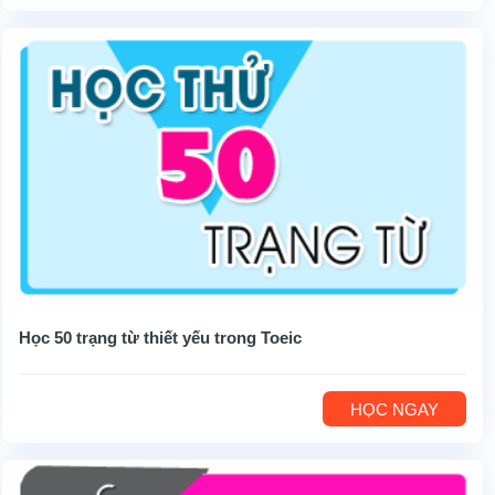
Học 50 trạng từ thiết yếu trong Toeic
HỌC NGAY