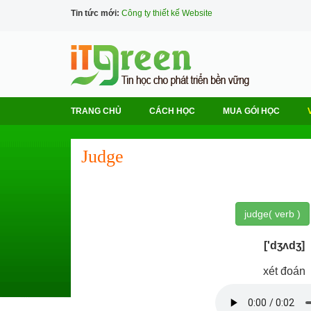
Tin tức mới:
Công ty thiết kế Website
TRANG CHỦ
CÁCH HỌC
MUA GÓI HỌC
Judge
judge( verb )
['dʒʌdʒ]
xét đoán