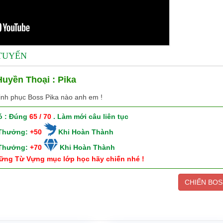
 TUYẾN
uyền Thoại : Pika
inh phục Boss Pika nào anh em !
ó : Đúng
65 / 70
. Làm mới câu liên tục
 Thưởng:
+50
Khi Hoàn Thành
 Thưởng:
+70
Khi Hoàn Thành
ững Từ Vựng mục lớp học hãy chiến nhé !
CHIẾN BOS