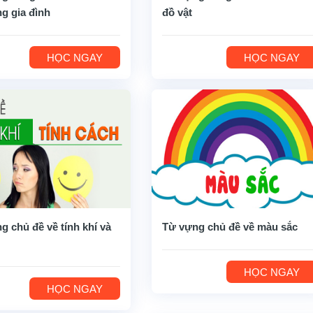
ng gia đình
đồ vật
HỌC NGAY
HỌC NGAY
g chủ đề về tính khí và
Từ vựng chủ đề về màu sắc
HỌC NGAY
HỌC NGAY