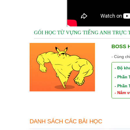
GÓI HỌC TỪ VỰNG TIẾNG ANH TRỰC
BOSS H
- Cùng ch
- Độ kh
- Phần
- Phần
- Nắm v
DANH SÁCH CÁC BÀI HỌC