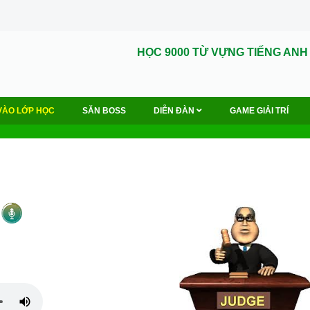
HỌC 9000 TỪ VỰNG TIẾNG ANH
VÀO LỚP HỌC
SĂN BOSS
DIỄN ĐÀN
GAME GIẢI TRÍ