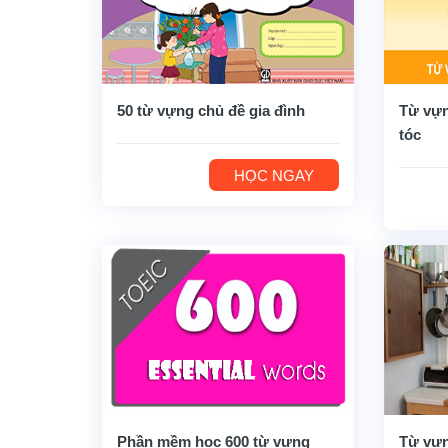
50 từ vựng chủ đề gia đình
Từ vựn
tóc
HỌC NGAY
Phần mềm học 600 từ vựng
Từ vựn