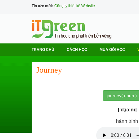
Tin tức mới:
Công ty thiết kế Website
TRANG CHỦ
CÁCH HỌC
MUA GÓI HỌC
Journey
journey( noun )
['dʒə:ni]
hành trình