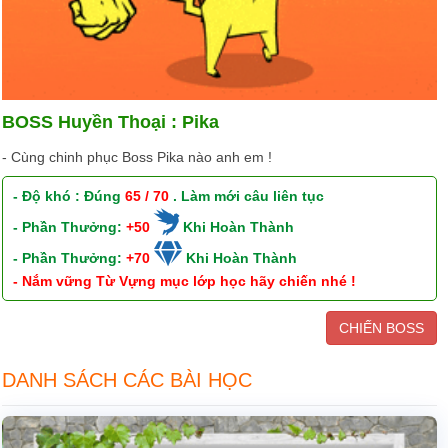
BOSS Huyền Thoại : Pika
- Cùng chinh phục Boss Pika nào anh em !
- Độ khó : Đúng
65 / 70
. Làm mới câu liên tục
- Phần Thưởng:
+50
Khi Hoàn Thành
- Phần Thưởng:
+70
Khi Hoàn Thành
- Nắm vững Từ Vựng mục lớp học hãy chiến nhé !
CHIẾN BOSS
DANH SÁCH CÁC BÀI HỌC