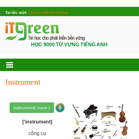
Tin tức mới:
Công ty thiết kế Website
HỌC 9000 TỪ VỰNG TIẾNG ANH
Instrument
instrument( noun )
['instrumənt]
công cụ