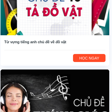
Từ vựng tiếng anh chủ đề về đồ vật
HỌC NGAY