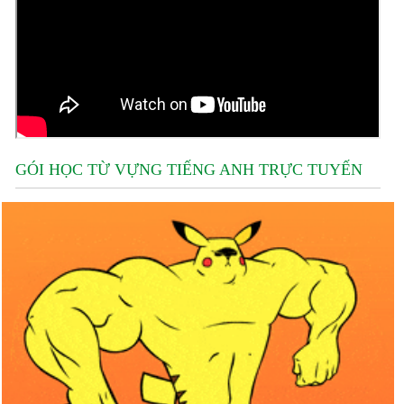
GÓI HỌC TỪ VỰNG TIẾNG ANH TRỰC TUYẾN