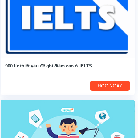
900 từ thiết yếu để ghi điểm cao ở IELTS
HỌC NGAY