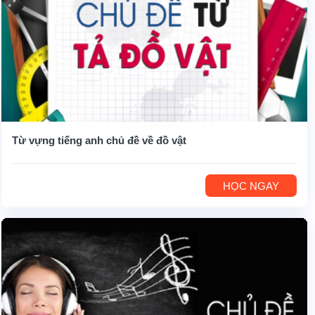
Từ vựng tiếng anh chủ đề về đồ vật
HỌC NGAY