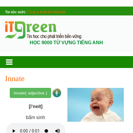
Tin tức mới:
Công ty thiết kế Website
HỌC 9000 TỪ VỰNG TIẾNG ANH
Innate
innate( adjective )
[i'neit]
bẩm sinh