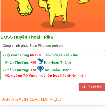
BOSS Huyền Thoại : Pika
- Cùng chinh phục Boss Pika nào anh em !
- Độ khó : Đúng
65 / 70
. Làm mới câu liên tục
- Phần Thưởng:
+50
Khi Hoàn Thành
- Phần Thưởng:
+70
Khi Hoàn Thành
- Nắm vững Từ Vựng mục lớp học hãy chiến nhé !
CHIẾN BOSS
DANH SÁCH CÁC BÀI HỌC