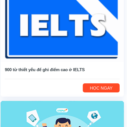
900 từ thiết yếu để ghi điểm cao ở IELTS
HỌC NGAY