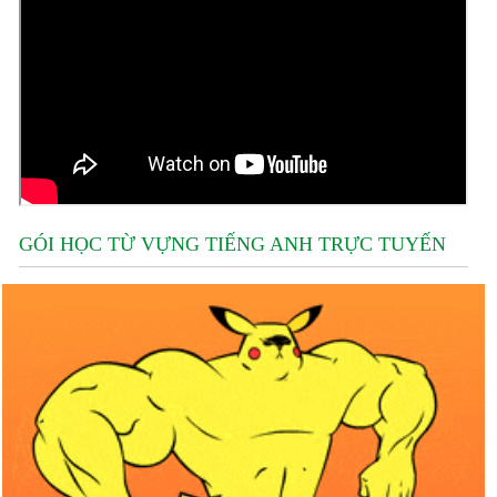
GÓI HỌC TỪ VỰNG TIẾNG ANH TRỰC TUYẾN