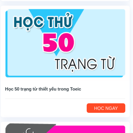
Học 50 trạng từ thiết yếu trong Toeic
HỌC NGAY