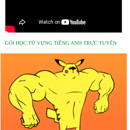
GÓI HỌC TỪ VỰNG TIẾNG ANH TRỰC TUYẾN