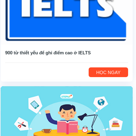
900 từ thiết yếu để ghi điểm cao ở IELTS
HỌC NGAY