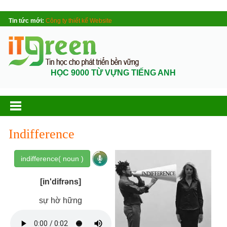
Tin tức mới:
Công ty thiết kế Website
HỌC 9000 TỪ VỰNG TIẾNG ANH
Indifference
indifference( noun )
[in'difrəns]
sự hờ hững