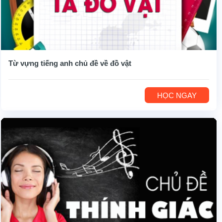
Từ vựng tiếng anh chủ đề về đồ vật
HỌC NGAY