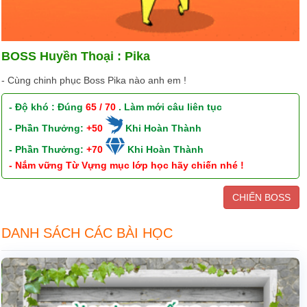
BOSS Huyền Thoại : Pika
- Cùng chinh phục Boss Pika nào anh em !
- Độ khó : Đúng
65 / 70
. Làm mới câu liên tục
- Phần Thưởng:
+50
Khi Hoàn Thành
- Phần Thưởng:
+70
Khi Hoàn Thành
- Nắm vững Từ Vựng mục lớp học hãy chiến nhé !
CHIẾN BOSS
DANH SÁCH CÁC BÀI HỌC