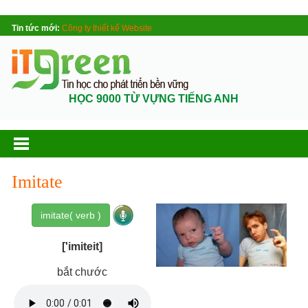
Tin tức mới:
Công ty thiết kế Website
HỌC 9000 TỪ VỰNG TIẾNG ANH
Imitate
imitate( verb )
['imiteit]
bắt chước