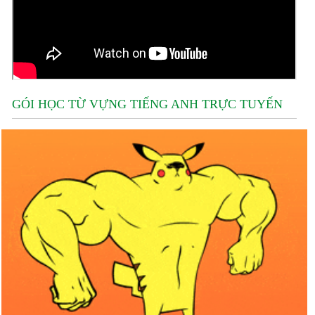
GÓI HỌC TỪ VỰNG TIẾNG ANH TRỰC TUYẾN