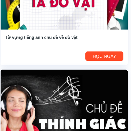
Từ vựng tiếng anh chủ đề về đồ vật
HỌC NGAY