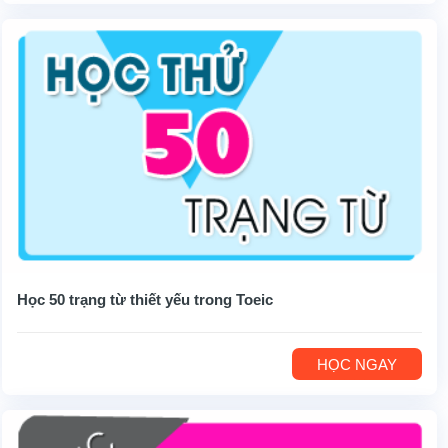
Học 50 trạng từ thiết yếu trong Toeic
HỌC NGAY