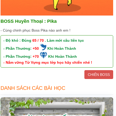
BOSS Huyền Thoại : Pika
- Cùng chinh phục Boss Pika nào anh em !
- Độ khó : Đúng
65 / 70
. Làm mới câu liên tục
- Phần Thưởng:
+50
Khi Hoàn Thành
- Phần Thưởng:
+70
Khi Hoàn Thành
- Nắm vững Từ Vựng mục lớp học hãy chiến nhé !
CHIẾN BOSS
DANH SÁCH CÁC BÀI HỌC