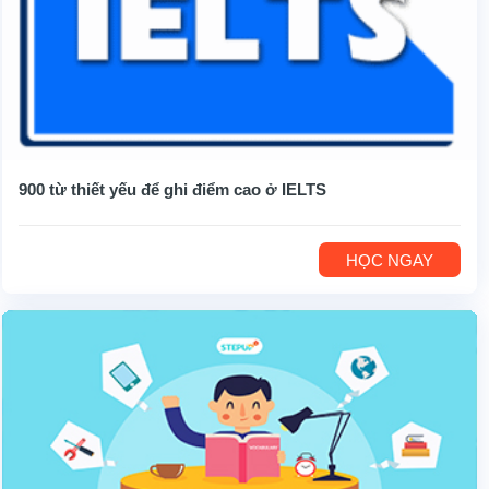
900 từ thiết yếu để ghi điểm cao ở IELTS
HỌC NGAY