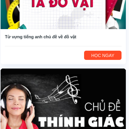
Từ vựng tiếng anh chủ đề về đồ vật
HỌC NGAY