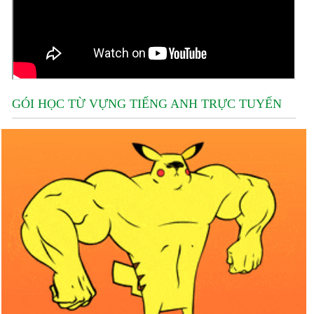
GÓI HỌC TỪ VỰNG TIẾNG ANH TRỰC TUYẾN