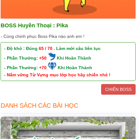
BOSS Huyền Thoại : Pika
- Cùng chinh phục Boss Pika nào anh em !
- Độ khó : Đúng
65 / 70
. Làm mới câu liên tục
- Phần Thưởng:
+50
Khi Hoàn Thành
- Phần Thưởng:
+70
Khi Hoàn Thành
- Nắm vững Từ Vựng mục lớp học hãy chiến nhé !
CHIẾN BOSS
DANH SÁCH CÁC BÀI HỌC