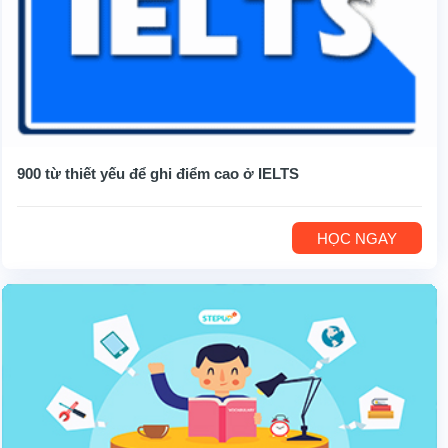
900 từ thiết yếu để ghi điểm cao ở IELTS
HỌC NGAY