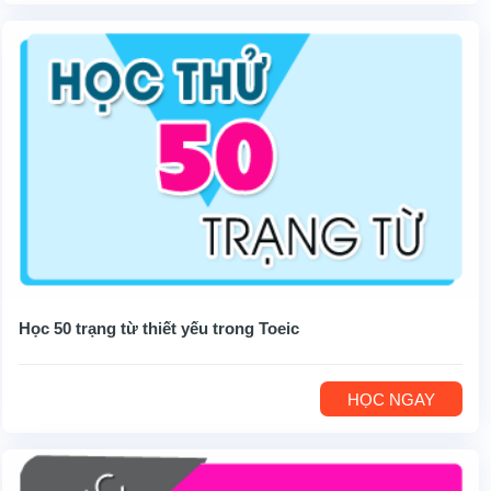
Học 50 trạng từ thiết yếu trong Toeic
HỌC NGAY