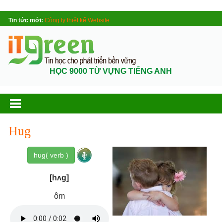
Tin tức mới:
Công ty thiết kế Website
HỌC 9000 TỪ VỰNG TIẾNG ANH
Hug
hug( verb )
[hʌg]
ôm