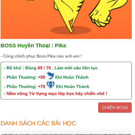
BOSS Huyền Thoại : Pika
- Cùng chinh phục Boss Pika nào anh em !
- Độ khó : Đúng
65 / 70
. Làm mới câu liên tục
- Phần Thưởng:
+50
Khi Hoàn Thành
- Phần Thưởng:
+70
Khi Hoàn Thành
- Nắm vững Từ Vựng mục lớp học hãy chiến nhé !
CHIẾN BOSS
DANH SÁCH CÁC BÀI HỌC