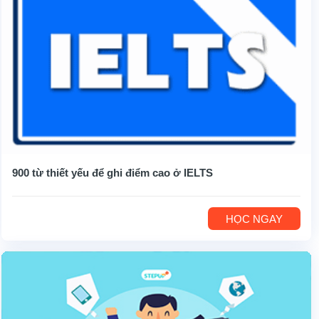
900 từ thiết yếu để ghi điểm cao ở IELTS
HỌC NGAY