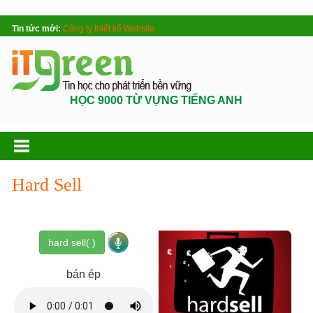
Tin tức mới:
Công ty thiết kế Website
HỌC 9000 TỪ VỰNG TIẾNG ANH
Hard Sell
hard sell( )
bán ép