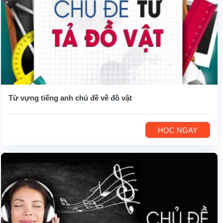
Từ vựng tiếng anh chủ đề về đồ vật
HỌC NGAY