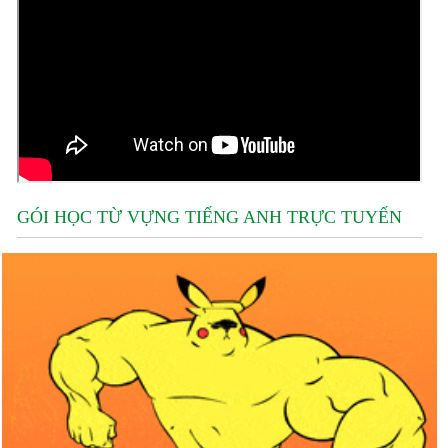
GÓI HỌC TỪ VỰNG TIẾNG ANH TRỰC TUYẾN