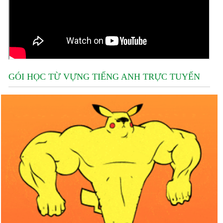
GÓI HỌC TỪ VỰNG TIẾNG ANH TRỰC TUYẾN