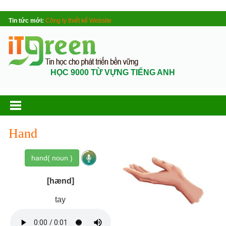
Tin tức mới:
Công ty thiết kế Website
HỌC 9000 TỪ VỰNG TIẾNG ANH
Hand
hand( noun )
[hænd]
tay