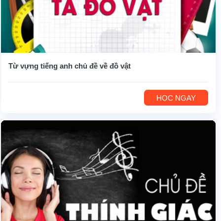
Từ vựng tiếng anh chủ đề về đồ vật
HỌC NGAY