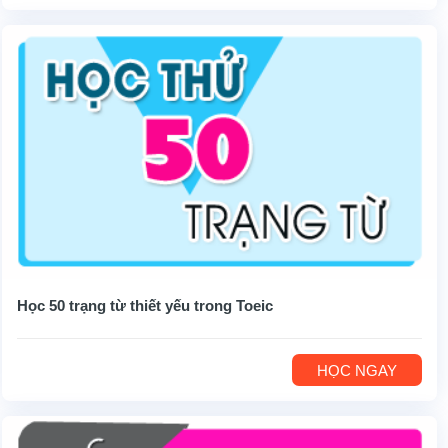
Học 50 trạng từ thiết yếu trong Toeic
HỌC NGAY