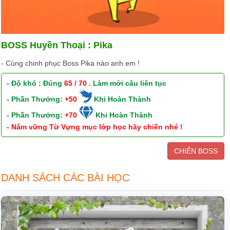
BOSS Huyền Thoại : Pika
- Cùng chinh phục Boss Pika nào anh em !
- Độ khó : Đúng
65 / 70
. Làm mới câu liên tục
- Phần Thưởng:
+50
Khi Hoàn Thành
- Phần Thưởng:
+70
Khi Hoàn Thành
- Nắm vững Từ Vựng mục lớp học hãy chiến nhé !
CHIẾN BOSS
DANH SÁCH CÁC BÀI HỌC