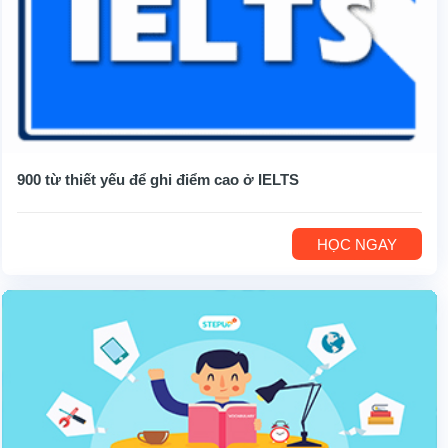
900 từ thiết yếu để ghi điểm cao ở IELTS
HỌC NGAY