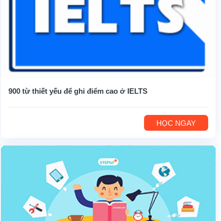
900 từ thiết yếu để ghi điểm cao ở IELTS
HỌC NGAY