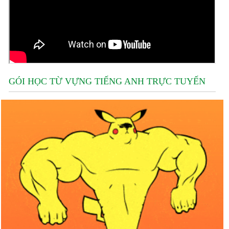
GÓI HỌC TỪ VỰNG TIẾNG ANH TRỰC TUYẾN