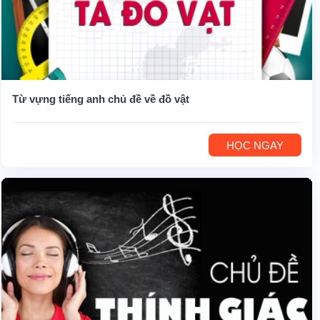
Từ vựng tiếng anh chủ đề về đồ vật
HỌC NGAY