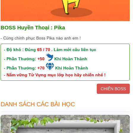
BOSS Huyền Thoại : Pika
- Cùng chinh phục Boss Pika nào anh em !
- Độ khó : Đúng
65 / 70
. Làm mới câu liên tục
- Phần Thưởng:
+50
Khi Hoàn Thành
- Phần Thưởng:
+70
Khi Hoàn Thành
- Nắm vững Từ Vựng mục lớp học hãy chiến nhé !
CHIẾN BOSS
DANH SÁCH CÁC BÀI HỌC