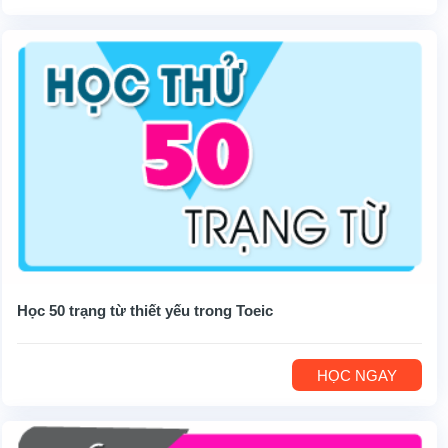
Học 50 trạng từ thiết yếu trong Toeic
HỌC NGAY