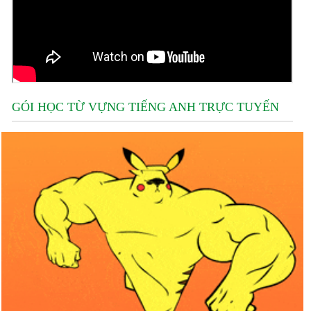
GÓI HỌC TỪ VỰNG TIẾNG ANH TRỰC TUYẾN