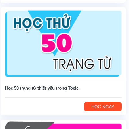
Học 50 trạng từ thiết yếu trong Toeic
HỌC NGAY