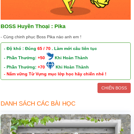
BOSS Huyền Thoại : Pika
- Cùng chinh phục Boss Pika nào anh em !
- Độ khó : Đúng
65 / 70
. Làm mới câu liên tục
- Phần Thưởng:
+50
Khi Hoàn Thành
- Phần Thưởng:
+70
Khi Hoàn Thành
- Nắm vững Từ Vựng mục lớp học hãy chiến nhé !
CHIẾN BOSS
DANH SÁCH CÁC BÀI HỌC