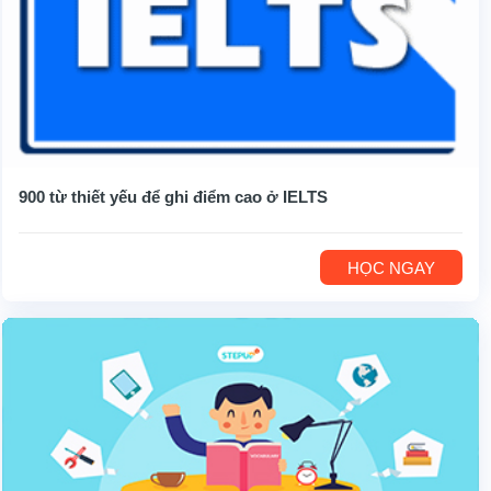
900 từ thiết yếu để ghi điểm cao ở IELTS
HỌC NGAY