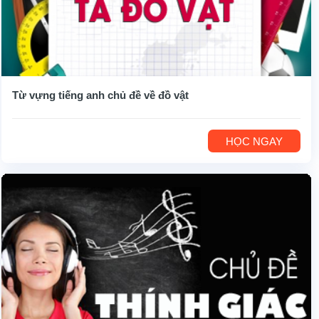
Từ vựng tiếng anh chủ đề về đồ vật
HỌC NGAY