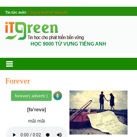
Tin tức mới:
Công ty thiết kế Website
HỌC 9000 TỪ VỰNG TIẾNG ANH
Forever
forever( adverb )
[fə'revə]
mãi mãi