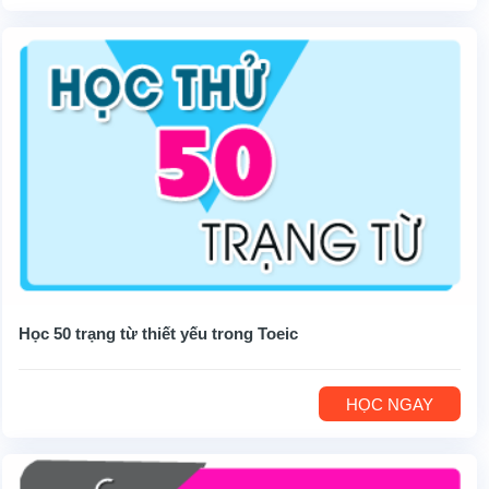
Học 50 trạng từ thiết yếu trong Toeic
HỌC NGAY