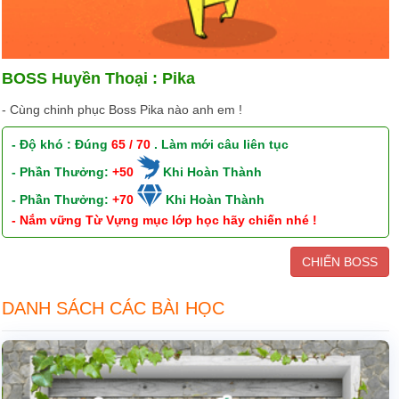
BOSS Huyền Thoại : Pika
- Cùng chinh phục Boss Pika nào anh em !
- Độ khó : Đúng
65 / 70
. Làm mới câu liên tục
- Phần Thưởng:
+50
Khi Hoàn Thành
- Phần Thưởng:
+70
Khi Hoàn Thành
- Nắm vững Từ Vựng mục lớp học hãy chiến nhé !
CHIẾN BOSS
DANH SÁCH CÁC BÀI HỌC