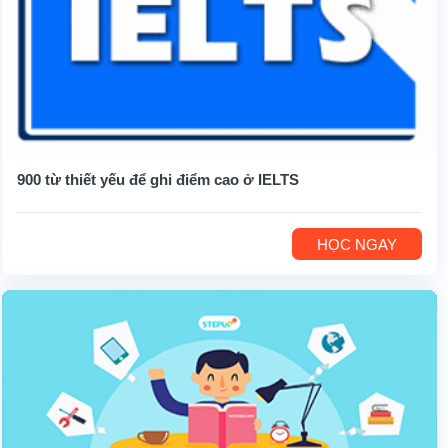
900 từ thiết yếu để ghi điểm cao ở IELTS
HỌC NGAY