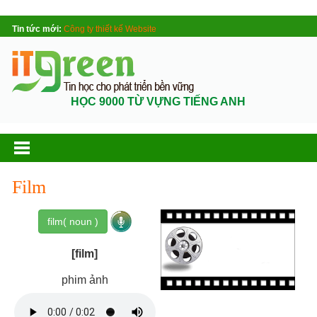
Tin tức mới:
Công ty thiết kế Website
HỌC 9000 TỪ VỰNG TIẾNG ANH
Film
film( noun )
[film]
phim ảnh