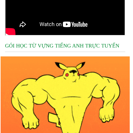
GÓI HỌC TỪ VỰNG TIẾNG ANH TRỰC TUYẾN