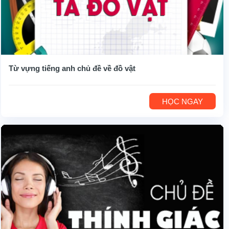
Từ vựng tiếng anh chủ đề về đồ vật
HỌC NGAY