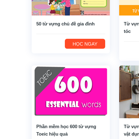
50 từ vựng chủ đề gia đình
Từ vựn
tóc
HỌC NGAY
Phần mềm học 600 từ vựng
Từ vựn
Toeic hiệu quả
vật dụ