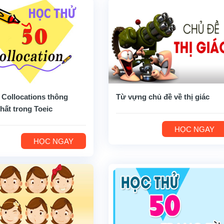
 Collocations thông
Từ vựng chủ đề về thị giác
hất trong Toeic
HỌC NGAY
HỌC NGAY