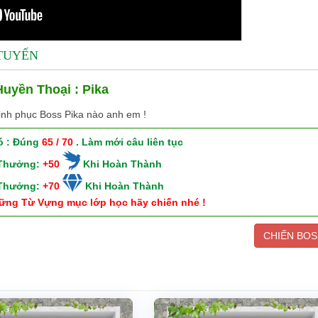
 TUYẾN
uyền Thoại : Pika
inh phục Boss Pika nào anh em !
ó : Đúng
65 / 70
. Làm mới câu liên tục
 Thưởng:
+50
Khi Hoàn Thành
 Thưởng:
+70
Khi Hoàn Thành
ững Từ Vựng mục lớp học hãy chiến nhé !
CHIẾN BOS