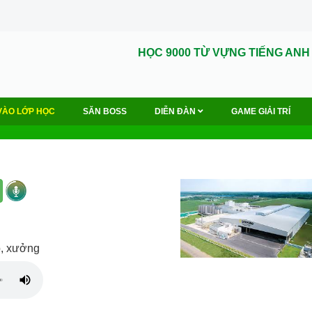
HỌC 9000 TỪ VỰNG TIẾNG ANH
VÀO LỚP HỌC
SĂN BOSS
DIỄN ĐÀN
GAME GIẢI TRÍ
ệp, xưởng