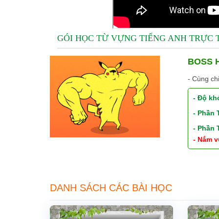
GÓI HỌC TỪ VỰNG TIẾNG ANH TRỰC
BOSS H
- Cùng ch
- Độ kh
- Phần
- Phần
- Nắm v
DANH SÁCH CÁC BÀI HỌC