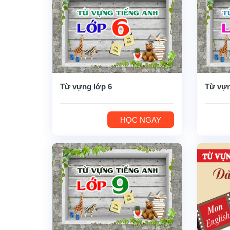
Từ vựng lớp 6
Từ vựn
HỌC NGAY