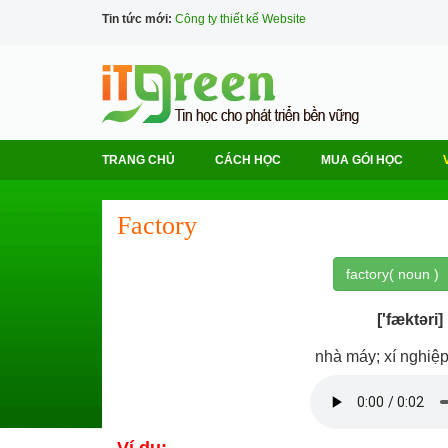
Tin tức mới:
Công ty thiết kế Website
TRANG CHỦ
CÁCH HỌC
MUA GÓI HỌC
Factory
factory( noun )
['fæktəri]
nhà máy; xí nghi