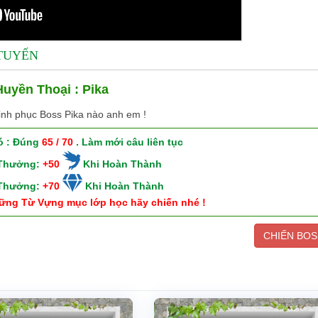
 TUYẾN
uyền Thoại : Pika
inh phục Boss Pika nào anh em !
ó : Đúng
65 / 70
. Làm mới câu liên tục
 Thưởng:
+50
Khi Hoàn Thành
 Thưởng:
+70
Khi Hoàn Thành
ững Từ Vựng mục lớp học hãy chiến nhé !
CHIẾN BOS