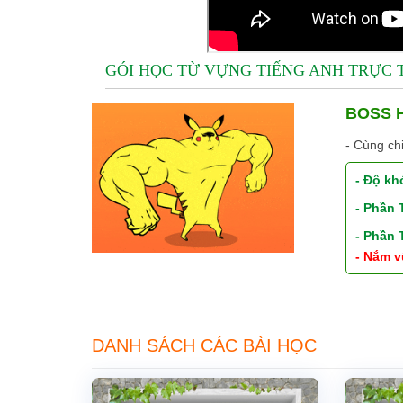
GÓI HỌC TỪ VỰNG TIẾNG ANH TRỰC
BOSS H
- Cùng ch
- Độ kh
- Phần
- Phần
- Nắm v
DANH SÁCH CÁC BÀI HỌC