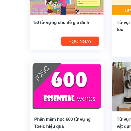
50 từ vựng chủ đề gia đình
Từ vựn
tóc
HỌC NGAY
Phần mềm học 600 từ vựng
Từ vựn
Toeic hiệu quả
vật dụ