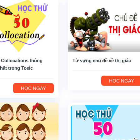
 Collocations thông
Từ vựng chủ đề về thị giác
hất trong Toeic
HỌC NGAY
HỌC NGAY