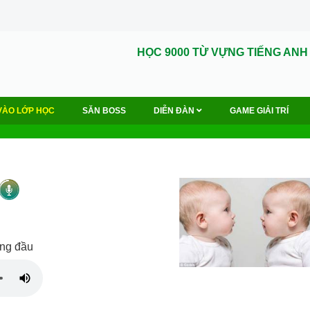
HỌC 9000 TỪ VỰNG TIẾNG ANH
VÀO LỚP HỌC
SĂN BOSS
DIỄN ĐÀN
GAME GIẢI TRÍ
ơng đầu