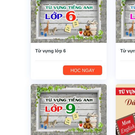
Từ vựng lớp 6
Từ vựn
HỌC NGAY