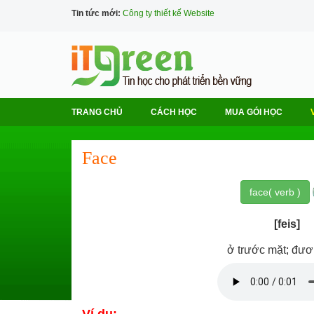
Tin tức mới:
Công ty thiết kế Website
TRANG CHỦ
CÁCH HỌC
MUA GÓI HỌC
Face
face( verb )
[feis]
ở trước mặt; đư