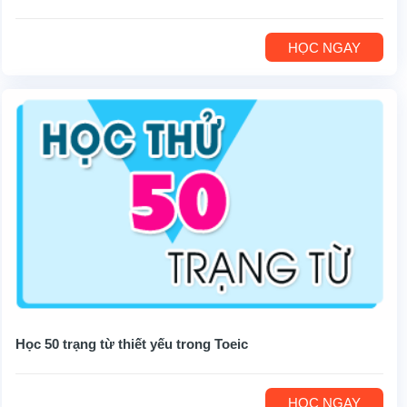
HỌC NGAY
Học 50 trạng từ thiết yếu trong Toeic
HỌC NGAY