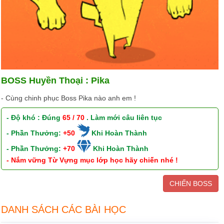
BOSS Huyền Thoại : Pika
- Cùng chinh phục Boss Pika nào anh em !
- Độ khó : Đúng
65 / 70
. Làm mới câu liên tục
- Phần Thưởng:
+50
Khi Hoàn Thành
- Phần Thưởng:
+70
Khi Hoàn Thành
- Nắm vững Từ Vựng mục lớp học hãy chiến nhé !
CHIẾN BOSS
DANH SÁCH CÁC BÀI HỌC