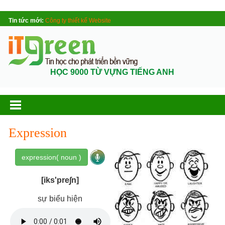
Tin tức mới:
Công ty thiết kế Website
HỌC 9000 TỪ VỰNG TIẾNG ANH
Expression
expression( noun )
[iks'pre∫n]
sự biểu hiện