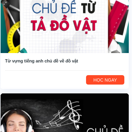
Từ vựng tiếng anh chủ đề về đồ vật
HỌC NGAY