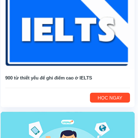
900 từ thiết yếu để ghi điểm cao ở IELTS
HỌC NGAY