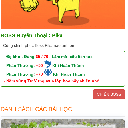
BOSS Huyền Thoại : Pika
- Cùng chinh phục Boss Pika nào anh em !
- Độ khó : Đúng
65 / 70
. Làm mới câu liên tục
- Phần Thưởng:
+50
Khi Hoàn Thành
- Phần Thưởng:
+70
Khi Hoàn Thành
- Nắm vững Từ Vựng mục lớp học hãy chiến nhé !
CHIẾN BOSS
DANH SÁCH CÁC BÀI HỌC