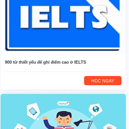
900 từ thiết yếu để ghi điểm cao ở IELTS
HỌC NGAY