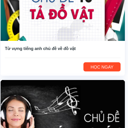
Từ vựng tiếng anh chủ đề về đồ vật
HỌC NGAY