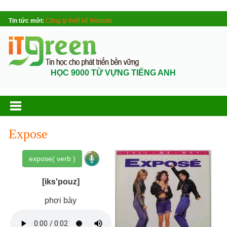
Tin tức mới:
Công ty thiết kế Website
HỌC 9000 TỪ VỰNG TIẾNG ANH
Expose
expose( verb )
[iks'pouz]
phơi bày