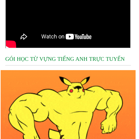
GÓI HỌC TỪ VỰNG TIẾNG ANH TRỰC TUYẾN