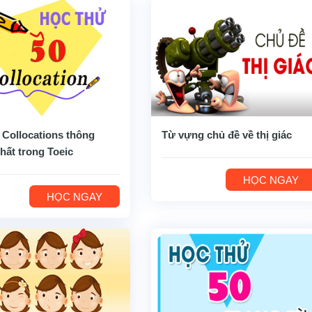
 Collocations thông
Từ vựng chủ đề về thị giác
hất trong Toeic
HỌC NGAY
HỌC NGAY