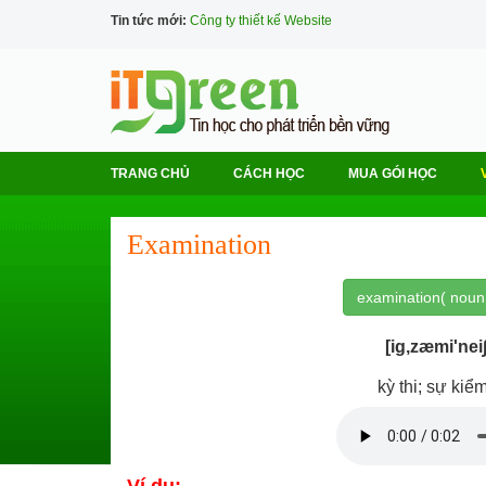
Tin tức mới:
Công ty thiết kế Website
TRANG CHỦ
CÁCH HỌC
MUA GÓI HỌC
Examination
examination( noun
[ig,zæmi'nei
kỳ thi; sự kiểm