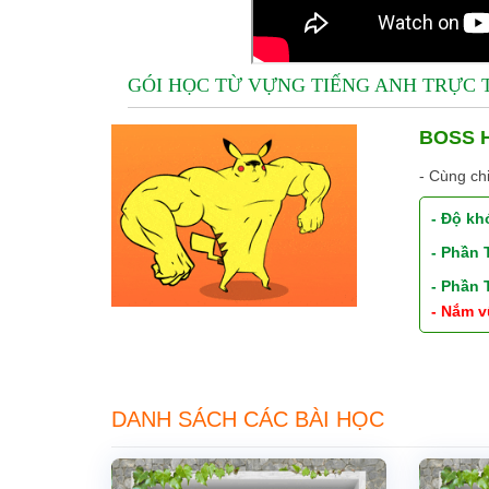
GÓI HỌC TỪ VỰNG TIẾNG ANH TRỰC
BOSS H
- Cùng ch
- Độ kh
- Phần
- Phần
- Nắm v
DANH SÁCH CÁC BÀI HỌC