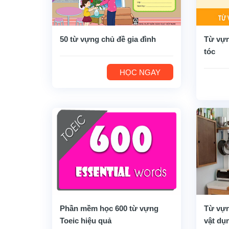
50 từ vựng chủ đề gia đình
Từ vựn
tóc
HỌC NGAY
Phần mềm học 600 từ vựng
Từ vựn
Toeic hiệu quả
vật dụ