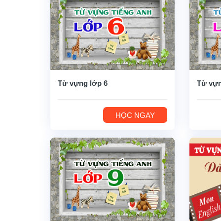
Từ vựng lớp 6
Từ vựn
HỌC NGAY