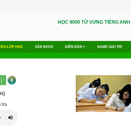
HỌC 9000 TỪ VỰNG TIẾNG ANH
VÀO LỚP HỌC
SĂN BOSS
DIỄN ĐÀN
GAME GIẢI TRÍ
 )
∫n]
 tra