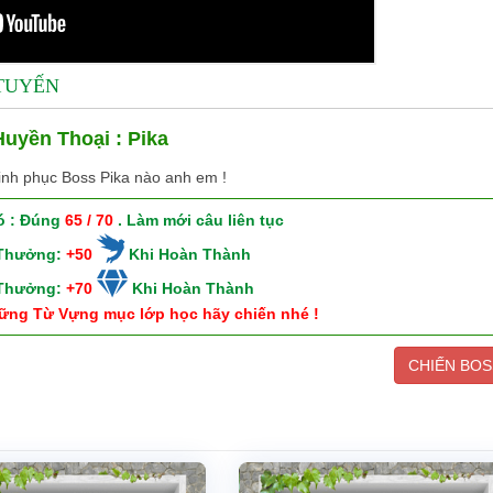
 TUYẾN
uyền Thoại : Pika
inh phục Boss Pika nào anh em !
ó : Đúng
65 / 70
. Làm mới câu liên tục
 Thưởng:
+50
Khi Hoàn Thành
 Thưởng:
+70
Khi Hoàn Thành
ững Từ Vựng mục lớp học hãy chiến nhé !
CHIẾN BOS