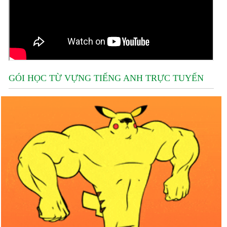
GÓI HỌC TỪ VỰNG TIẾNG ANH TRỰC TUYẾN