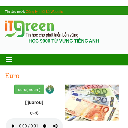
Tin tức mới:
Công ty thiết kế Website
HỌC 9000 TỪ VỰNG TIẾNG ANH
Euro
euro( noun )
['juərou]
ơ-rô