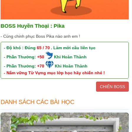
BOSS Huyền Thoại : Pika
- Cùng chinh phục Boss Pika nào anh em !
- Độ khó : Đúng
65 / 70
. Làm mới câu liên tục
- Phần Thưởng:
+50
Khi Hoàn Thành
- Phần Thưởng:
+70
Khi Hoàn Thành
- Nắm vững Từ Vựng mục lớp học hãy chiến nhé !
CHIẾN BOSS
DANH SÁCH CÁC BÀI HỌC