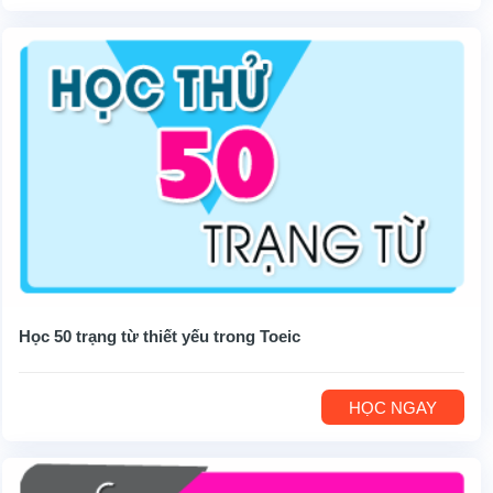
Học 50 trạng từ thiết yếu trong Toeic
HỌC NGAY