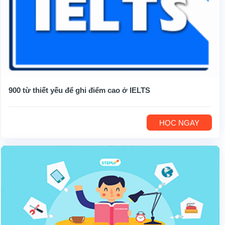
900 từ thiết yếu để ghi điểm cao ở IELTS
HỌC NGAY