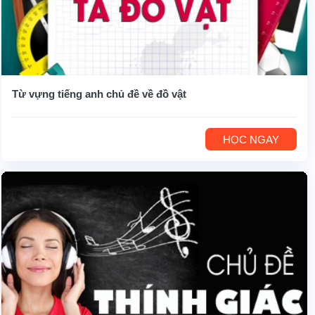
Từ vựng tiếng anh chủ đề về đồ vật
HỌC NGAY