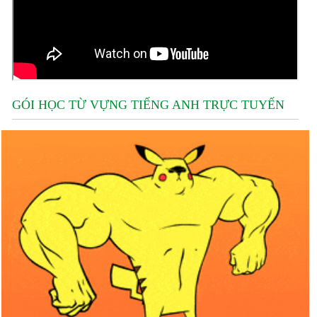
GÓI HỌC TỪ VỰNG TIẾNG ANH TRỰC TUYẾN