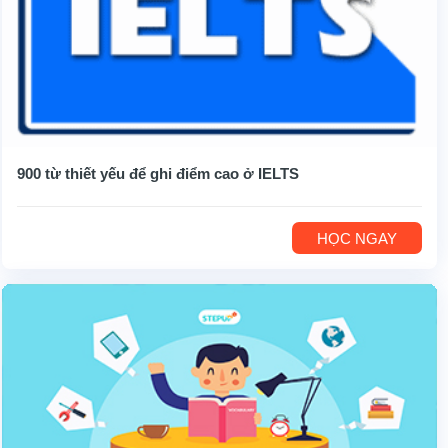
900 từ thiết yếu để ghi điểm cao ở IELTS
HỌC NGAY