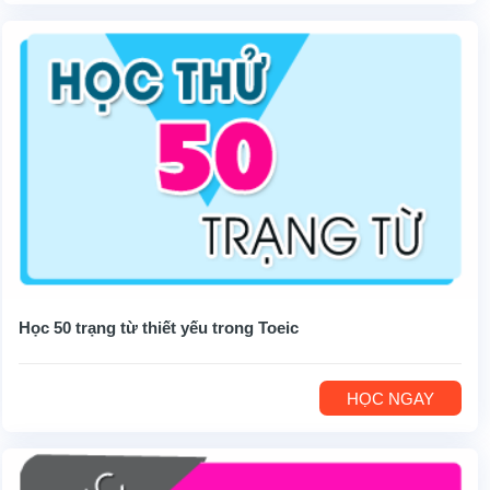
Học 50 trạng từ thiết yếu trong Toeic
HỌC NGAY