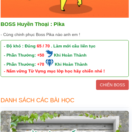
BOSS Huyền Thoại : Pika
- Cùng chinh phục Boss Pika nào anh em !
- Độ khó : Đúng
65 / 70
. Làm mới câu liên tục
- Phần Thưởng:
+50
Khi Hoàn Thành
- Phần Thưởng:
+70
Khi Hoàn Thành
- Nắm vững Từ Vựng mục lớp học hãy chiến nhé !
CHIẾN BOSS
DANH SÁCH CÁC BÀI HỌC