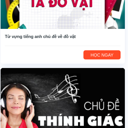
Từ vựng tiếng anh chủ đề về đồ vật
HỌC NGAY