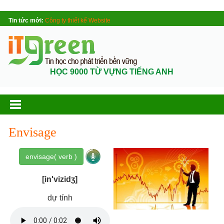
Tin tức mới:
Công ty thiết kế Website
HỌC 9000 TỪ VỰNG TIẾNG ANH
Envisage
envisage( verb )
[in'vizidʒ]
dự tính