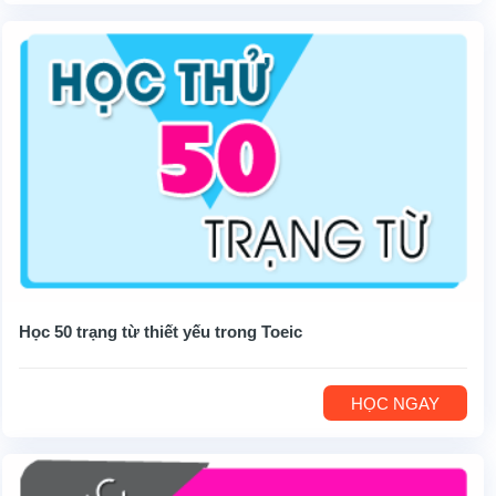
Học 50 trạng từ thiết yếu trong Toeic
HỌC NGAY