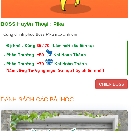
BOSS Huyền Thoại : Pika
- Cùng chinh phục Boss Pika nào anh em !
- Độ khó : Đúng
65 / 70
. Làm mới câu liên tục
- Phần Thưởng:
+50
Khi Hoàn Thành
- Phần Thưởng:
+70
Khi Hoàn Thành
- Nắm vững Từ Vựng mục lớp học hãy chiến nhé !
CHIẾN BOSS
DANH SÁCH CÁC BÀI HỌC