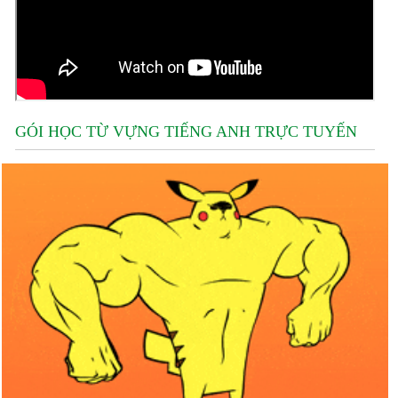
GÓI HỌC TỪ VỰNG TIẾNG ANH TRỰC TUYẾN