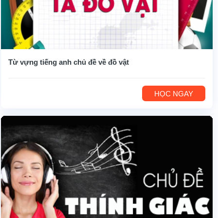
Từ vựng tiếng anh chủ đề về đồ vật
HỌC NGAY