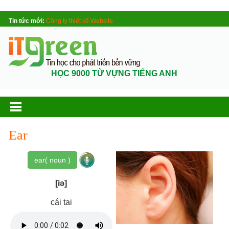
Tin tức mới:
Công ty thiết kế Website
HỌC 9000 TỪ VỰNG TIẾNG ANH
Ear
ear( noun )
[iə]
cái tai