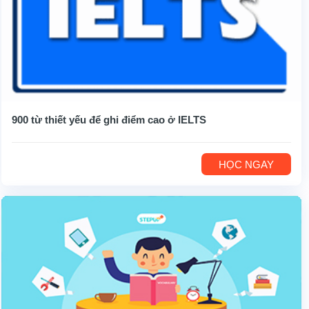
900 từ thiết yếu để ghi điểm cao ở IELTS
HỌC NGAY