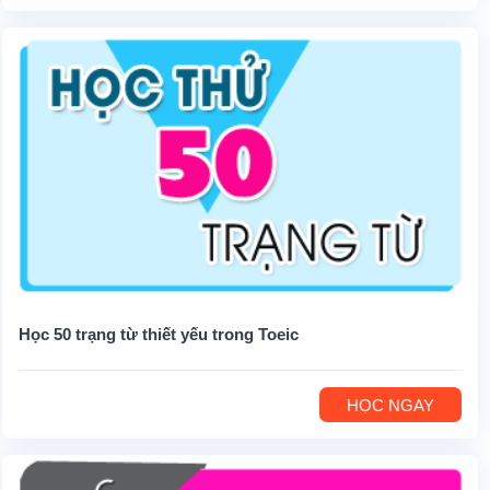
Học 50 trạng từ thiết yếu trong Toeic
HỌC NGAY