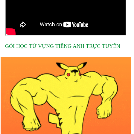
GÓI HỌC TỪ VỰNG TIẾNG ANH TRỰC TUYẾN