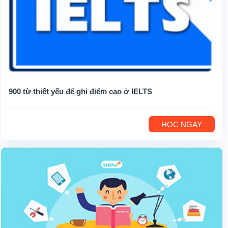
900 từ thiết yếu để ghi điểm cao ở IELTS
HỌC NGAY