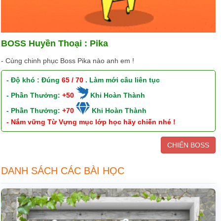
BOSS Huyền Thoại : Pika
- Cùng chinh phục Boss Pika nào anh em !
- Độ khó : Đúng
65 / 70
. Làm mới câu liên tục
- Phần Thưởng:
+50
Khi Hoàn Thành
- Phần Thưởng:
+70
Khi Hoàn Thành
- Nắm vững Từ Vựng mục lớp học hãy chiến nhé !
CHIẾN BOSS
DANH SÁCH CÁC BÀI HỌC