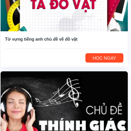
Từ vựng tiếng anh chủ đề về đồ vật
HỌC NGAY