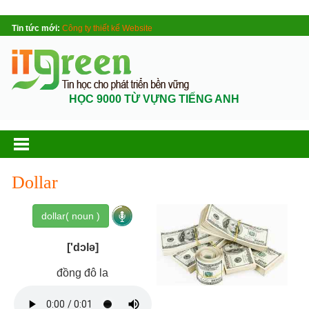
Tin tức mới:
Công ty thiết kế Website
HỌC 9000 TỪ VỰNG TIẾNG ANH
Dollar
dollar( noun )
['dɔlə]
đồng đô la