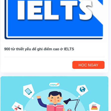
900 từ thiết yếu để ghi điểm cao ở IELTS
HỌC NGAY