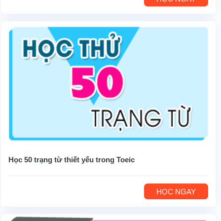
Học 50 trạng từ thiết yếu trong Toeic
HỌC NGAY