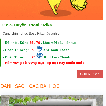
BOSS Huyền Thoại : Pika
- Cùng chinh phục Boss Pika nào anh em !
- Độ khó : Đúng
65 / 70
. Làm mới câu liên tục
- Phần Thưởng:
+50
Khi Hoàn Thành
- Phần Thưởng:
+70
Khi Hoàn Thành
- Nắm vững Từ Vựng mục lớp học hãy chiến nhé !
CHIẾN BOSS
DANH SÁCH CÁC BÀI HỌC