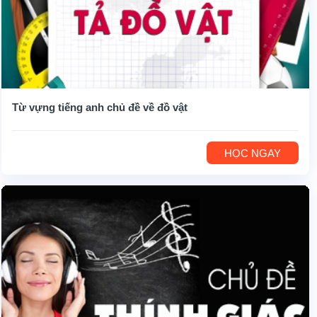
Từ vựng tiếng anh chủ đề về đồ vật
HỌC NGAY