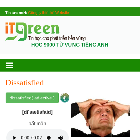
Tin tức mới:
Công ty thiết kế Website
HỌC 9000 TỪ VỰNG TIẾNG ANH
Dissatisfied
dissatisfied( adjective )
[di'sætisfaid]
bất mãn