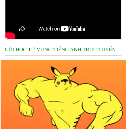
GÓI HỌC TỪ VỰNG TIẾNG ANH TRỰC TUYẾN