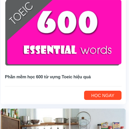
Phần mềm học 600 từ vựng Toeic hiệu quả
HỌC NGAY