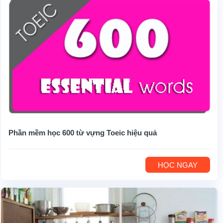
Phần mềm học 600 từ vựng Toeic hiệu quả
HỌC NGAY