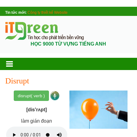
Tin tức mới:
Công ty thiết kế Website
HỌC 9000 TỪ VỰNG TIẾNG ANH
Disrupt
disrupt( verb )
[dis'rʌpt]
làm gián đoạn