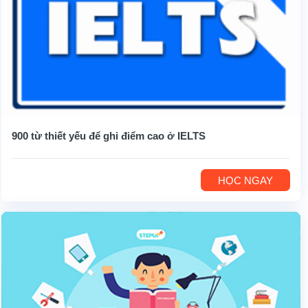
900 từ thiết yếu để ghi điểm cao ở IELTS
HỌC NGAY