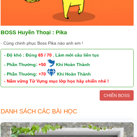
BOSS Huyền Thoại : Pika
- Cùng chinh phục Boss Pika nào anh em !
- Độ khó : Đúng
65 / 70
. Làm mới câu liên tục
- Phần Thưởng:
+50
Khi Hoàn Thành
- Phần Thưởng:
+70
Khi Hoàn Thành
- Nắm vững Từ Vựng mục lớp học hãy chiến nhé !
CHIẾN BOSS
DANH SÁCH CÁC BÀI HỌC