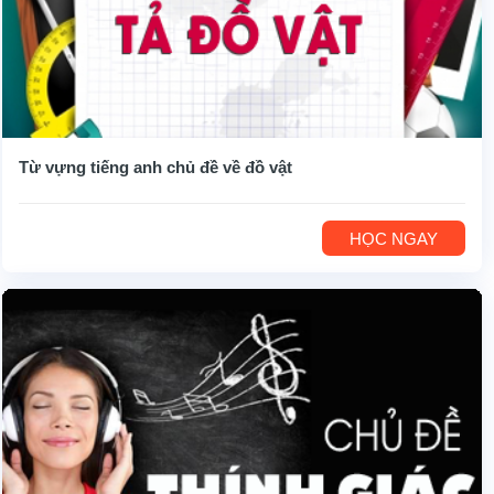
Từ vựng tiếng anh chủ đề về đồ vật
HỌC NGAY