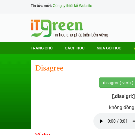
Tin tức mới:
Công ty thiết kế Website
TRANG CHỦ
CÁCH HỌC
MUA GÓI HỌC
Disagree
disagree( verb )
[,disə'gri:]
không đồng