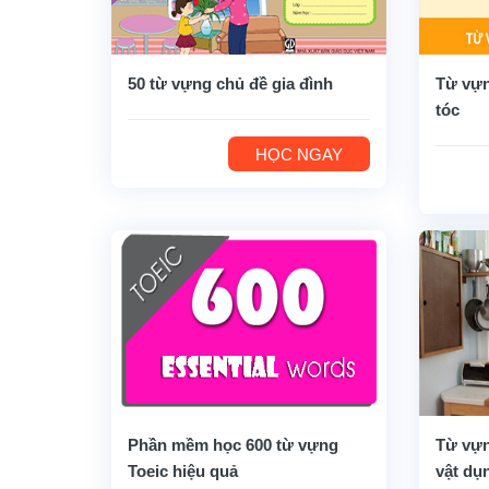
50 từ vựng chủ đề gia đình
Từ vựn
tóc
HỌC NGAY
Phần mềm học 600 từ vựng
Từ vựn
Toeic hiệu quả
vật dụ