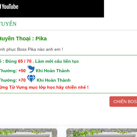
 TUYẾN
uyền Thoại : Pika
inh phục Boss Pika nào anh em !
ó : Đúng
65 / 70
. Làm mới câu liên tục
 Thưởng:
+50
Khi Hoàn Thành
 Thưởng:
+70
Khi Hoàn Thành
ững Từ Vựng mục lớp học hãy chiến nhé !
CHIẾN BOS