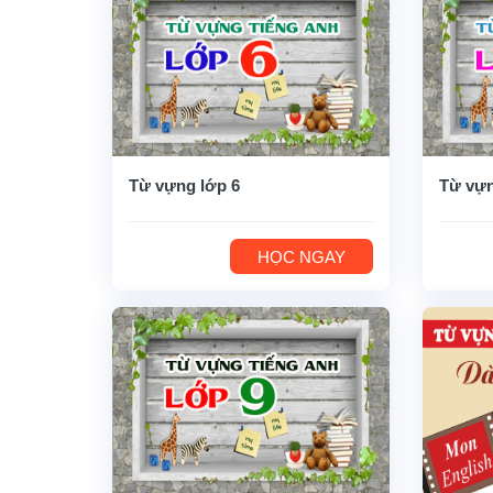
Từ vựng lớp 6
Từ vựn
HỌC NGAY