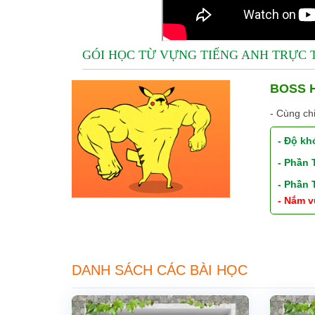
GÓI HỌC TỪ VỰNG TIẾNG ANH TRỰC
BOSS H
- Cùng ch
- Độ kh
- Phần
- Phần
- Nắm v
DANH SÁCH CÁC BÀI HỌC