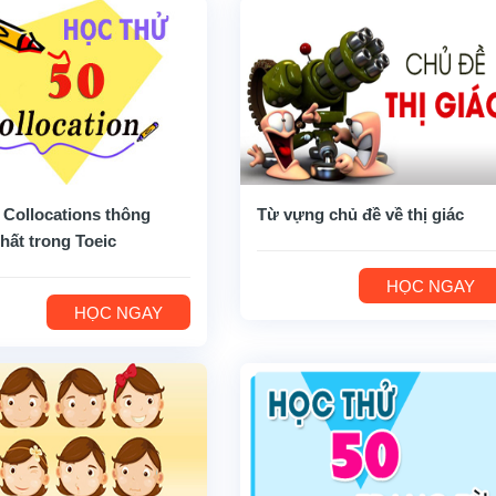
 Collocations thông
Từ vựng chủ đề về thị giác
hất trong Toeic
HỌC NGAY
HỌC NGAY