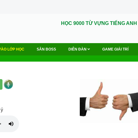
HỌC 9000 TỪ VỰNG TIẾNG ANH
VÀO LỚP HỌC
SĂN BOSS
DIỄN ĐÀN
GAME GIẢI TRÍ
 ý