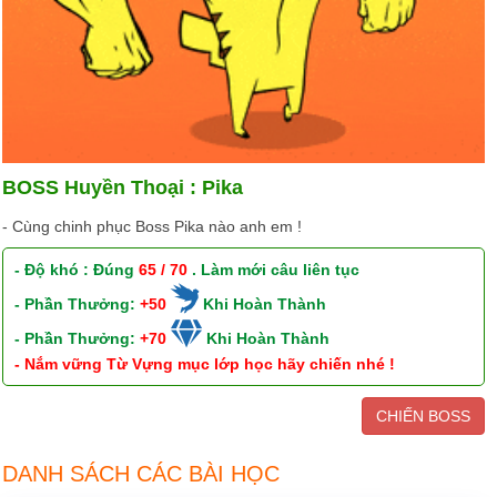
BOSS Huyền Thoại : Pika
- Cùng chinh phục Boss Pika nào anh em !
- Độ khó : Đúng
65 / 70
. Làm mới câu liên tục
- Phần Thưởng:
+50
Khi Hoàn Thành
- Phần Thưởng:
+70
Khi Hoàn Thành
- Nắm vững Từ Vựng mục lớp học hãy chiến nhé !
CHIẾN BOSS
DANH SÁCH CÁC BÀI HỌC