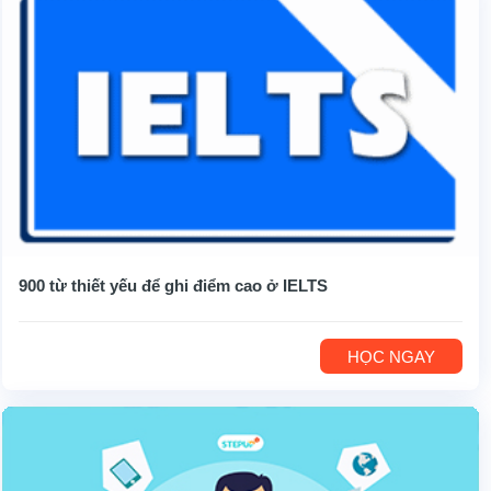
900 từ thiết yếu để ghi điểm cao ở IELTS
HỌC NGAY