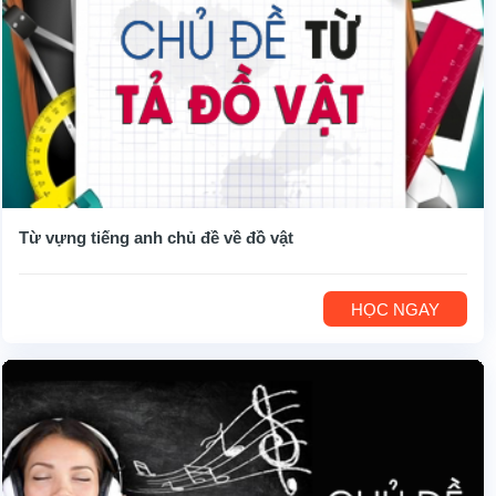
Từ vựng tiếng anh chủ đề về đồ vật
HỌC NGAY