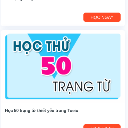
HỌC NGAY
Học 50 trạng từ thiết yếu trong Toeic