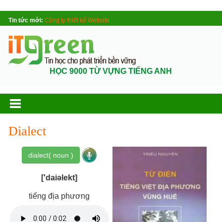
Tin tức mới:
Công ty thiết kế Website
HỌC 9000 TỪ VỰNG TIẾNG ANH
Dialect
dialect( noun )
['daiəlekt]
tiếng địa phương