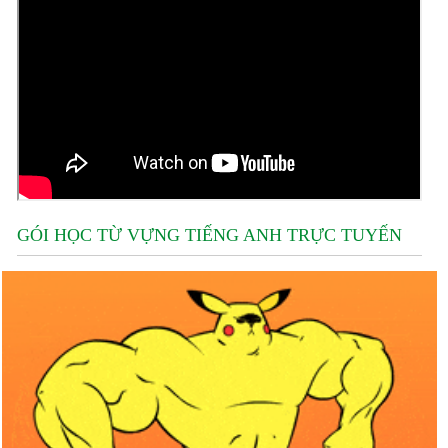
GÓI HỌC TỪ VỰNG TIẾNG ANH TRỰC TUYẾN