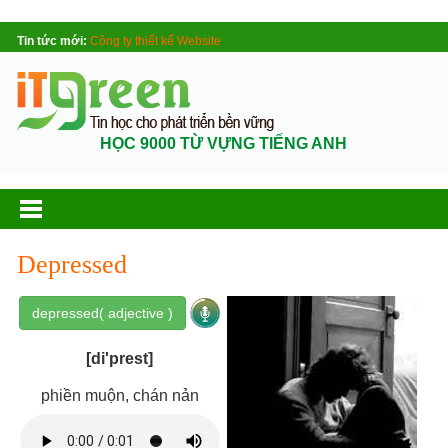
Tin tức mới:
Công ty thiết kế Website
HỌC 9000 TỪ VỰNG TIẾNG ANH
Depressed
depressed( adjective )
[di'prest]
phiền muộn, chán nản