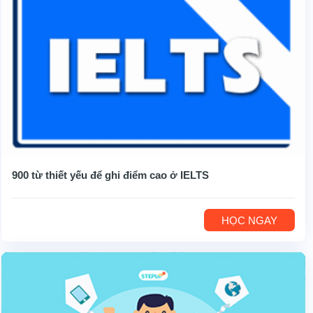
900 từ thiết yếu để ghi điểm cao ở IELTS
HỌC NGAY