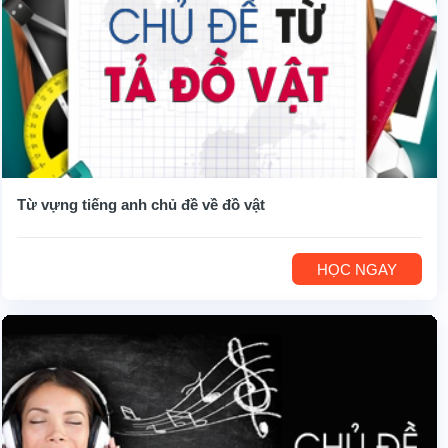
Từ vựng tiếng anh chủ đề về đồ vật
HỌC NGAY