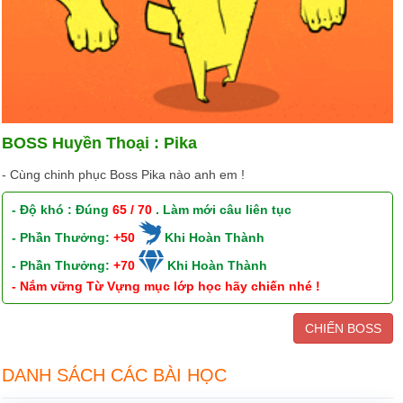
BOSS Huyền Thoại : Pika
- Cùng chinh phục Boss Pika nào anh em !
- Độ khó : Đúng
65 / 70
. Làm mới câu liên tục
- Phần Thưởng:
+50
Khi Hoàn Thành
- Phần Thưởng:
+70
Khi Hoàn Thành
- Nắm vững Từ Vựng mục lớp học hãy chiến nhé !
CHIẾN BOSS
DANH SÁCH CÁC BÀI HỌC