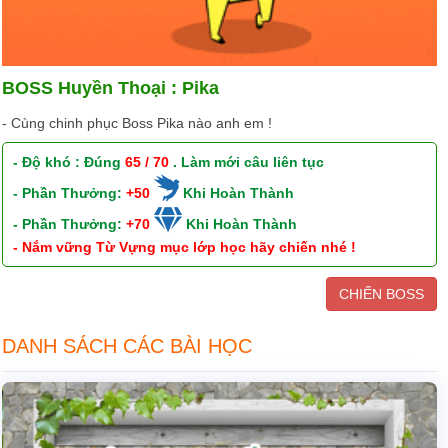
BOSS Huyền Thoại : Pika
- Cùng chinh phục Boss Pika nào anh em !
- Độ khó : Đúng
65 / 70
. Làm mới câu liên tục
- Phần Thưởng:
+50
Khi Hoàn Thành
- Phần Thưởng:
+70
Khi Hoàn Thành
- Nắm vững Từ Vựng mục lớp học hãy chiến nhé !
CHIẾN BOSS
DANH SÁCH CÁC BÀI HỌC