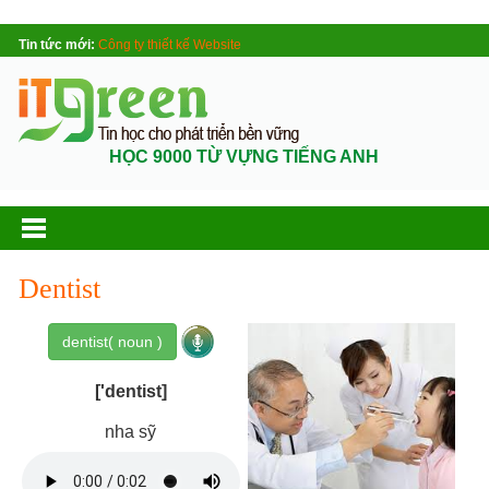
Tin tức mới:
Công ty thiết kế Website
HỌC 9000 TỪ VỰNG TIẾNG ANH
Dentist
dentist( noun )
['dentist]
nha sỹ