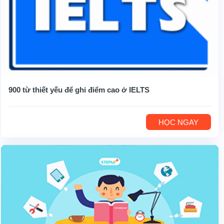
900 từ thiết yếu để ghi điểm cao ở IELTS
HỌC NGAY