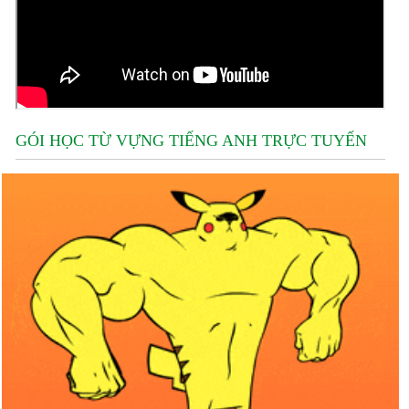
GÓI HỌC TỪ VỰNG TIẾNG ANH TRỰC TUYẾN