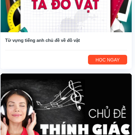
Từ vựng tiếng anh chủ đề về đồ vật
HỌC NGAY