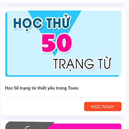
Học 50 trạng từ thiết yếu trong Toeic
HỌC NGAY